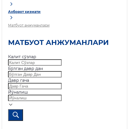
Ахборот хизмати
Матбуот анжуманлари
МАТБУОТ АНЖУМАНЛАРИ
Калит сўзлар
Бўлган давр дан
Давр гача
Йўналиш