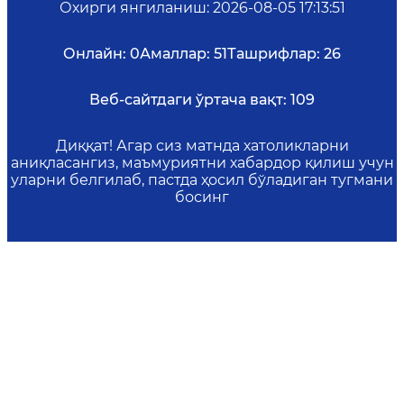
Охирги янгиланиш
:
2026-08-05 17:13:51
Онлайн:
0
Амаллар:
51
Ташрифлар:
26
Веб-сайтдаги ўртача вақт:
109
Диққат! Агар сиз матнда хатоликларни
аниқласангиз, маъмуриятни хабардор қилиш учун
уларни белгилаб, пастда ҳосил бўладиган тугмани
босинг