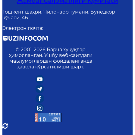
Жамоат Саломатлиги Қўмитаси
Тошкент шаҳри, Чилонзор тумани, Бунёдкор
кўчаси, 46.
Электрон почта
:
© 2001-
2026
Барча ҳуқуқлар
ҳимояланган. Ушбу веб-сайтдаги
маълумотлардан фойдаланганда
ҳавола кўрсатилиши шарт.