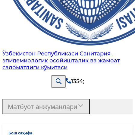
Ўзбекистон Республикаси Санитария-
эпидемиологик осойишталик ва жамоат
саломатлиги қўмитаси
1354
;
Матбуот анжуманлари
Бош саҳифа