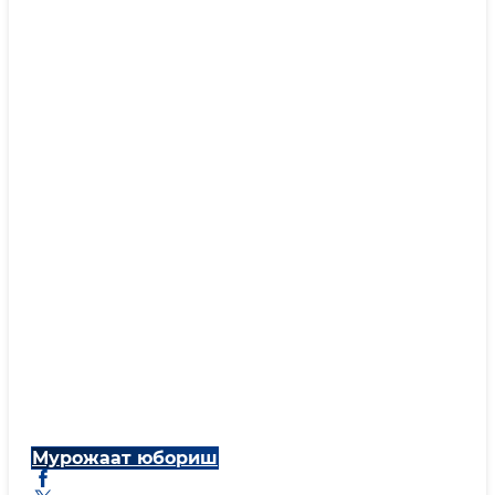
Мурожаат юбориш