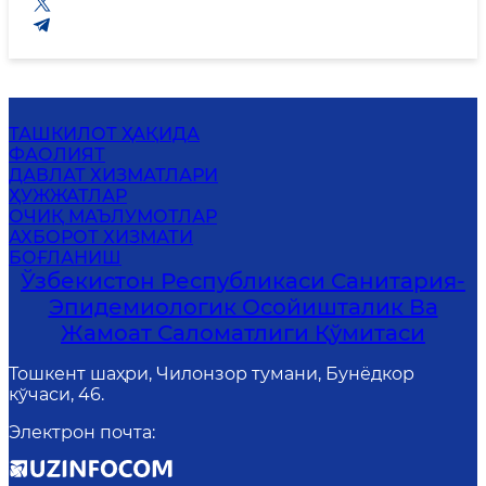
ТАШКИЛОТ ҲАҚИДА
ФАОЛИЯТ
ДАВЛАТ ХИЗМАТЛАРИ
ҲУЖЖАТЛАР
ОЧИҚ МАЪЛУМОТЛАР
АХБОРОТ ХИЗМАТИ
БОҒЛАНИШ
Ўзбекистон Республикаси Санитария-
Эпидемиологик Осойишталик Ва
Жамоат Саломатлиги Қўмитаси
Тошкент шаҳри, Чилонзор тумани, Бунёдкор
кўчаси, 46.
Электрон почта
: