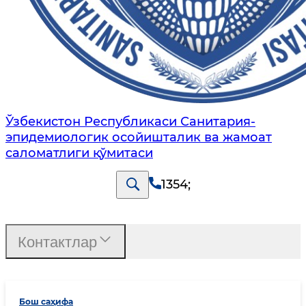
Ўзбекистон Республикаси Санитария-
эпидемиологик осойишталик ва жамоат
саломатлиги қўмитаси
1354
;
Контактлар
Бош саҳифа