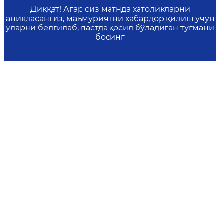
Диққат! Агар сиз матнда хатоликларни
аниқласангиз, маъмуриятни хабардор қилиш учун
уларни белгилаб, пастда ҳосил бўладиган тугмани
босинг