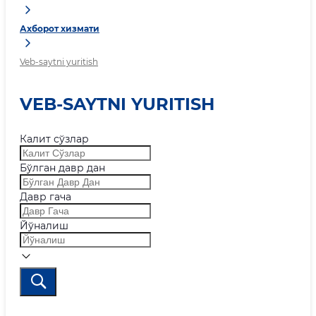
Ахборот хизмати
Veb-saytni yuritish
VEB-SAYTNI YURITISH
Калит сўзлар
Бўлган давр дан
Давр гача
Йўналиш