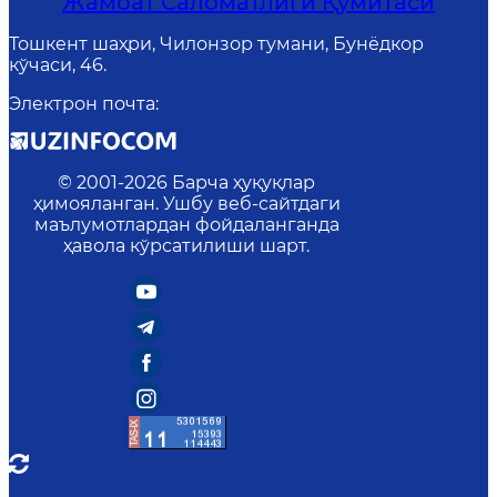
Жамоат Саломатлиги Қўмитаси
Тошкент шаҳри, Чилонзор тумани, Бунёдкор
кўчаси, 46.
Электрон почта
:
© 2001-
2026
Барча ҳуқуқлар
ҳимояланган. Ушбу веб-сайтдаги
маълумотлардан фойдаланганда
ҳавола кўрсатилиши шарт.