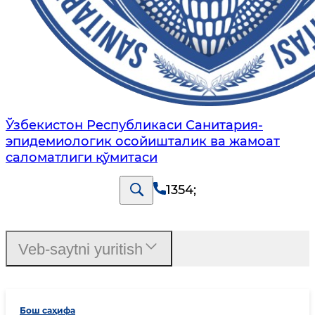
Ўзбекистон Республикаси Санитария-
эпидемиологик осойишталик ва жамоат
саломатлиги қўмитаси
1354
;
Veb-saytni yuritish
Бош саҳифа