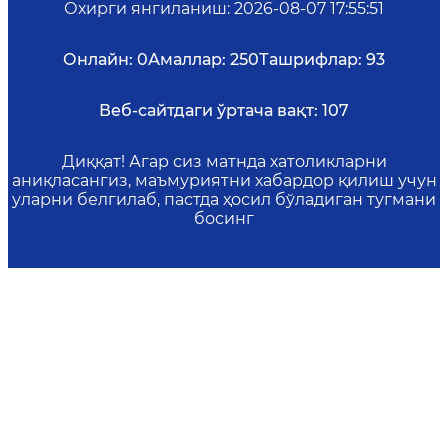
Охирги янгиланиш
:
2026-08-07 17:55:51
Онлайн:
0
Амаллар:
250
Ташрифлар:
93
Веб-сайтдаги ўртача вақт:
107
Диққат! Агар сиз матнда хатоликларни
аниқласангиз, маъмуриятни хабардор қилиш учун
уларни белгилаб, пастда ҳосил бўладиган тугмани
босинг