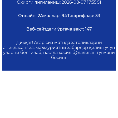
Охирги янгиланиш
:
2026-08-07 17:55:51
Онлайн:
2
Амаллар:
94
Ташрифлар:
33
Веб-сайтдаги ўртача вақт:
147
Диққат! Агар сиз матнда хатоликларни
аниқласангиз, маъмуриятни хабардор қилиш учун
уларни белгилаб, пастда ҳосил бўладиган тугмани
босинг