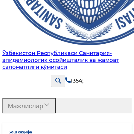
Ўзбекистон Республикаси Санитария-
эпидемиологик осойишталик ва жамоат
саломатлиги қўмитаси
1354
;
Мажлислар
Бош саҳифа