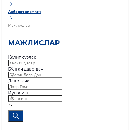
Ахборот хизмати
Мажлислар
МАЖЛИСЛАР
Калит сўзлар
Бўлган давр дан
Давр гача
Йўналиш