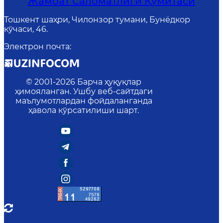
Жамоат Саломатлиги Қўмитаси
Тошкент шаҳри, Чилонзор тумани, Бунёдкор
кўчаси, 46.
Электрон почта
:
© 2001-
2026
Барча ҳуқуқлар
ҳимояланган. Ушбу веб-сайтдаги
маълумотлардан фойдаланганда
ҳавола кўрсатилиши шарт.