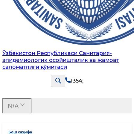
Ўзбекистон Республикаси Санитария-
эпидемиологик осойишталик ва жамоат
саломатлиги қўмитаси
1354
;
N/A
Бош саҳифа