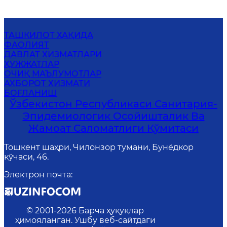
ТАШКИЛОТ ҲАҚИДА
ФАОЛИЯТ
ДАВЛАТ ХИЗМАТЛАРИ
ҲУЖЖАТЛАР
ОЧИҚ МАЪЛУМОТЛАР
АХБОРОТ ХИЗМАТИ
БОҒЛАНИШ
Ўзбекистон Республикаси Санитария-
Эпидемиологик Осойишталик Ва
Жамоат Саломатлиги Қўмитаси
Тошкент шаҳри, Чилонзор тумани, Бунёдкор
кўчаси, 46.
Электрон почта
:
© 2001-
2026
Барча ҳуқуқлар
ҳимояланган. Ушбу веб-сайтдаги