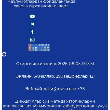
маълумотлардан фойдаланганда
ҳавола кўрсатилиши шарт.
Охирги янгиланиш
:
2026-08-05 17:13:51
Онлайн:
3
Амаллар:
290
Ташрифлар:
121
Веб-сайтдаги ўртача вақт:
75
Диққат! Агар сиз матнда хатоликларни
аниқласангиз, маъмуриятни хабардор қилиш учун