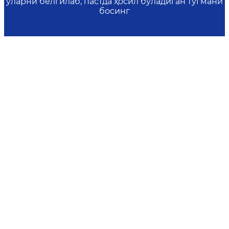
уларни белгилаб, пастда ҳосил бўладиган тугмани
босинг