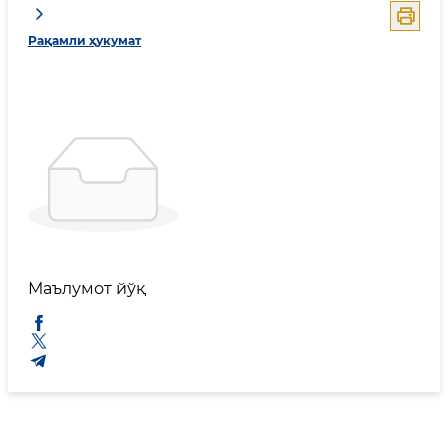
Рақамли ҳукумат
Маълумот йўқ