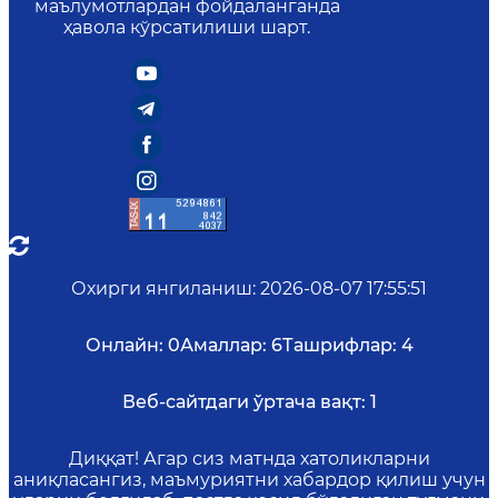
маълумотлардан фойдаланганда
ҳавола кўрсатилиши шарт.
Охирги янгиланиш
:
2026-08-07 17:55:51
Онлайн:
0
Амаллар:
6
Ташрифлар:
4
Веб-сайтдаги ўртача вақт:
1
Диққат! Агар сиз матнда хатоликларни
аниқласангиз, маъмуриятни хабардор қилиш учун