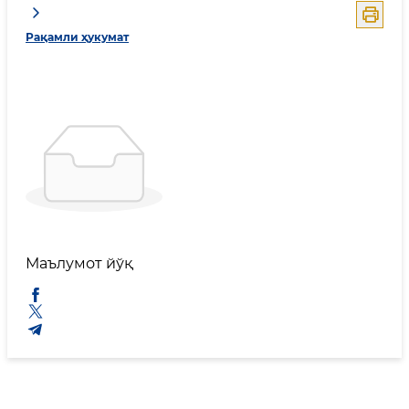
Рақамли ҳукумат
Маълумот йўқ