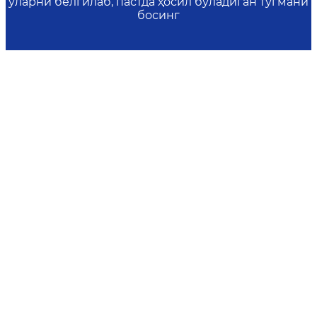
уларни белгилаб, пастда ҳосил бўладиган тугмани
босинг