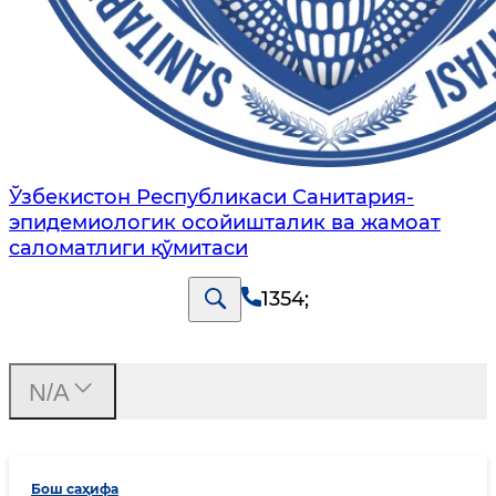
Ўзбекистон Республикаси Санитария-
эпидемиологик осойишталик ва жамоат
саломатлиги қўмитаси
1354
;
N/A
Бош саҳифа