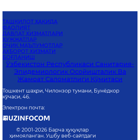
ТАШКИЛОТ ҲАҚИДА
ФАОЛИЯТ
ДАВЛАТ ХИЗМАТЛАРИ
ҲУЖЖАТЛАР
ОЧИҚ МАЪЛУМОТЛАР
АХБОРОТ ХИЗМАТИ
БОҒЛАНИШ
Ўзбекистон Республикаси Санитария-
Эпидемиологик Осойишталик Ва
Жамоат Саломатлиги Қўмитаси
Тошкент шаҳри, Чилонзор тумани, Бунёдкор
кўчаси, 46.
Электрон почта
:
© 2001-
2026
Барча ҳуқуқлар
ҳимояланган. Ушбу веб-сайтдаги