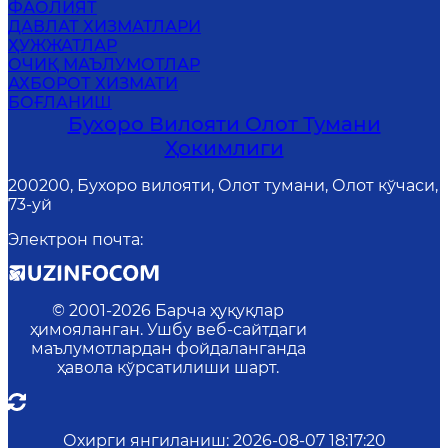
ФАОЛИЯТ
ДАВЛАТ ХИЗМАТЛАРИ
ҲУЖЖАТЛАР
ОЧИҚ МАЪЛУМОТЛАР
АХБОРОТ ХИЗМАТИ
БОҒЛАНИШ
Бухоро Вилояти Олот Тумани
Ҳокимлиги
200200, Бухоро вилояти, Олот тумани, Олот кўчаси,
73-уй
Электрон почта
:
© 2001-
2026
Барча ҳуқуқлар
ҳимояланган. Ушбу веб-сайтдаги
маълумотлардан фойдаланганда
ҳавола кўрсатилиши шарт.
Охирги янгиланиш
:
2026-08-07 18:17:20