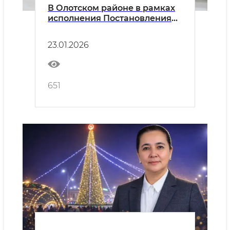
В Олoтском районе в рамках
исполнения Постановления
Президента Республики
Узбекистан от 25 ноября 2024
23.01.2026
года №405 «О мерах по
привлечению активных
нуронийев к реализации
программы “От бедности к
651
благополучию”» был
организован учебно-
практический семинар.