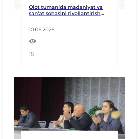
Olot tumanida madaniyat va
san’at sohasini rivojlantirish
bo‘yicha ustuvor vazifalar
belgilandi
10.06.2026
18