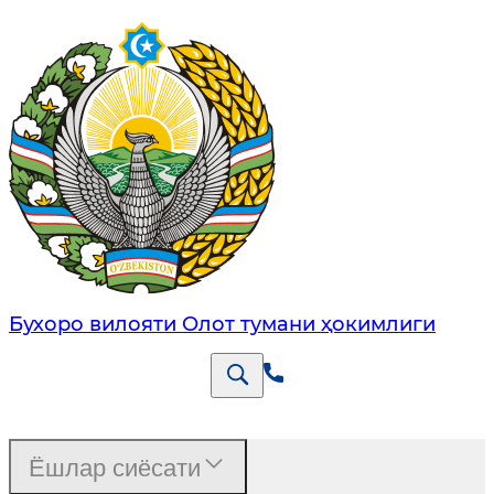
Бухоро вилояти Олот тумани ҳокимлиги
Ёшлар сиёсати