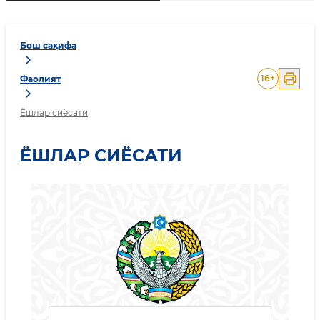
Бош саҳифа
16
+
Фаолият
Ёшлар сиёсати
ЁШЛАР СИЁСАТИ