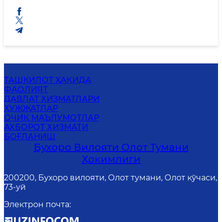
ТАШКИЛОТ ҲАҚИДА
ФАОЛИЯТ
ДАВЛАТ ХИЗМАТЛАРИ
ҲУЖЖАТЛАР
ОЧИҚ МАЪЛУМОТЛАР
АХБОРОТ ХИЗМАТИ
БОҒЛАНИШ
Бухоро Вилояти Олот Тумани
Ҳокимлиги
200200, Бухоро вилояти, Олот тумани, Олот кўчаси,
73-уй
Электрон почта
: