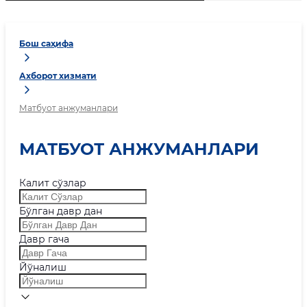
Бош саҳифа
Ахборот хизмати
Матбуот анжуманлари
МАТБУОТ АНЖУМАНЛАРИ
Калит сўзлар
Бўлган давр дан
Давр гача
Йўналиш