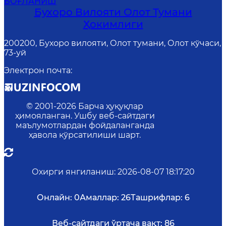
БОҒЛАНИШ
Бухоро Вилояти Олот Тумани
Ҳокимлиги
200200, Бухоро вилояти, Олот тумани, Олот кўчаси,
73-уй
Электрон почта
:
© 2001-
2026
Барча ҳуқуқлар
ҳимояланган. Ушбу веб-сайтдаги
маълумотлардан фойдаланганда
ҳавола кўрсатилиши шарт.
Охирги янгиланиш
:
2026-08-07 18:17:20
Онлайн:
0
Амаллар:
26
Ташрифлар:
6
Веб-сайтдаги ўртача вақт:
86