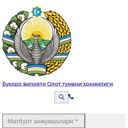
Бухоро вилояти Олот тумани ҳокимлиги
Матбуот анжуманлари