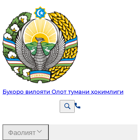
Бухоро вилояти Олот тумани ҳокимлиги
Фаолият