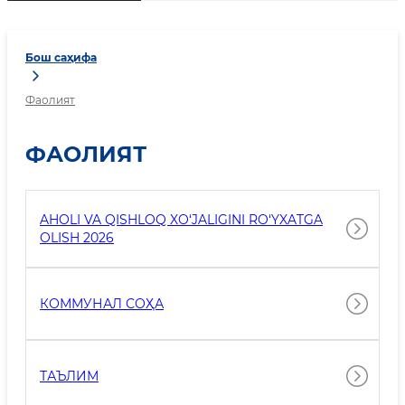
Бош саҳифа
Фаолият
ФАОЛИЯТ
AHOLI VA QISHLOQ XO‘JALIGINI RO‘YXATGA
OLISH 2026
КОММУНАЛ СОҲА
ТАЪЛИМ