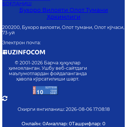
БОҒЛАНИШ
Бухоро Вилояти Олот Тумани
Ҳокимлиги
200200, Бухоро вилояти, Олот тумани, Олот кўчаси,
73-уй
Электрон почта
:
© 2001-
2026
Барча ҳуқуқлар
ҳимояланган. Ушбу веб-сайтдаги
маълумотлардан фойдаланганда
ҳавола кўрсатилиши шарт.
Охирги янгиланиш
:
2026-08-06 17:08:18
Онлайн:
0
Амаллар:
0
Ташрифлар:
0