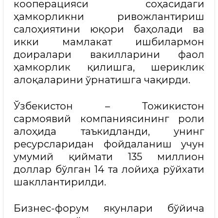
кооперацияси соҳасидаги
ҳамкорликни ривожлантириш
салоҳиятини юқори баҳолади ва
икки мамлакат ишбилармон
доиралари вакилларини фаол
ҳамкорлик қилишга, шериклик
алоқаларини ўрнатишга чақирди.
Ўзбекистон – Тожикистон
сармоявий компаниясининг роли
алоҳида таъкидланди, унинг
ресурсларидан фойдаланиш учун
умумий қиймати 135 миллион
доллар бўлган 14 та лойиҳа рўйхати
шакллантирилди.
Бизнес-форум якунлари бўйича