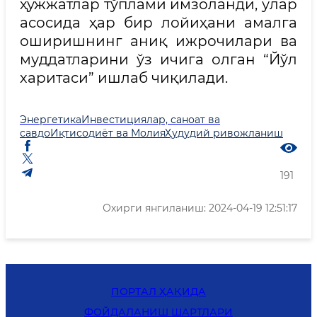
ҳужжатлар тўплами имзоланди, улар
асосида ҳар бир лойиҳани амалга
оширишнинг аниқ ижрочилари ва
муддатларини ўз ичига олган “Йўл
харитаси” ишлаб чиқилади.
Энергетика
Инвестициялар, саноат ва
савдо
Иқтисодиёт ва Молия
Ҳудудий ривожланиш
191
Охирги янгиланиш: 2024-04-19 12:51:17
ПОРТАЛ ҲАҚИДА
ФОЙДАЛАНИШ ШАРТЛАРИ