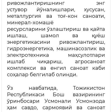
ривожлантиришнинг энг
устувор йўналишлари, хусусан,
металлургия ва тоғ-кон саноати,
минерал-хомашё
ресурсларини ўзлаштириш ва қайта
ишлаш, шамол ва қуёш
энергетикасини ривожлантириш,
гидроэнергетика, машинасозлик ва
электротехника маҳсулотлари
ишлаб чиқариш, агросаноат
комплекси ва енгил саноат каби
соҳалар белгилаб олинди.
Ўз навбатида, Тожикистон
Республикаси Бош вазирининг
ўринбосари Усмонали Усмонзода
ҳам савдо, сармоявий ва саноат