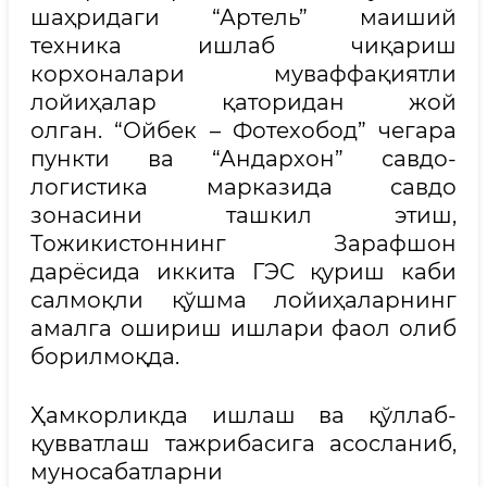
шаҳридаги “Артель” маиший
техника ишлаб чиқариш
корхоналари муваффақиятли
лойиҳалар қаторидан жой
олган. “Ойбек – Фотехобод” чегара
пункти ва “Андархон” савдо-
логистика марказида савдо
зонасини ташкил этиш,
Тожикистоннинг Зарафшон
дарёсида иккита ГЭС қуриш каби
салмоқли қўшма лойиҳаларнинг
амалга ошириш ишлари фаол олиб
борилмоқда.
Ҳамкорликда ишлаш ва қўллаб-
қувватлаш тажрибасига асосланиб,
муносабатларни