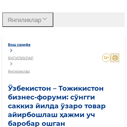
Ўзбекистон – Тожикисто
Янгиликлар
Бош саҳифа
12
+
ЯНГИЛИКЛАР
Янгиликлар
Ўзбекистон – Тожикистон
бизнес-форуми: сўнгги
саккиз йилда ўзаро товар
айирбошлаш ҳажми уч
баробар ошган