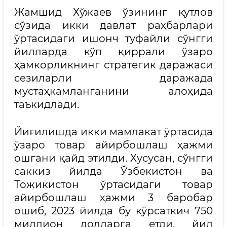
Жамшид Хўжаев ўзининг қутлов
сўзида икки давлат раҳбарлари
ўртасидаги ишонч туфайли сўнгги
йилларда кўп қиррали ўзаро
ҳамкорликнинг стратегик даражаси
сезиларли даражада
мустаҳкамланганини алоҳида
таъкидлади.
Йиғилишда икки мамлакат ўртасида
ўзаро товар айирбошлаш ҳажми
ошгани қайд этилди. Хусусан, сўнгги
саккиз йилда Ўзбекистон ва
Тожикистон ўртасидаги товар
айирбошлаш ҳажми 3 баробар
ошиб, 2023 йилда бу кўрсаткич 750
миллион долларга етди, йил