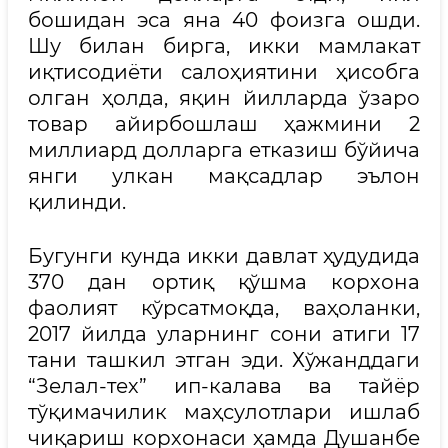
бошидан эса яна 40 фоизга ошди.
Шу билан бирга, икки мамлакат
иқтисодиёти салоҳиятини ҳисобга
олган ҳолда, яқин йилларда ўзаро
товар айирбошлаш ҳажмини 2
миллиард долларга етказиш бўйича
янги улкан мақсадлар эълон
қилинди.
Бугунги кунда икки давлат ҳудудида
370 дан ортиқ қўшма корхона
фаолият кўрсатмоқда, ваҳоланки,
2017 йилда уларнинг сони атиги 17
тани ташкил этган эди. Хўжанддаги
“Зелал-тех” ип-калава ва тайёр
тўқимачилик маҳсулотлари ишлаб
чиқариш корхонаси ҳамда Душанбе