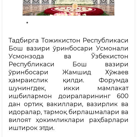
Тадбирга Тожикистон Республикаси
Бош вазири ўринбосари Усмонали
Усмонзода ва Ўзбекистон
Республикаси Бош вазири
ўринбосари Жамшид Хўжаев
ҳамраислик қилди. Форумда
шунингдек, икки мамлакат
ишбилармон доираларининг 600
дан ортиқ вакиллари, вазирлик ва
идоралар, тармоқ бирлашмалари ва
вилоят ҳокимликлари раҳбарлари
иштирок этди.