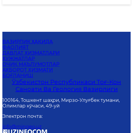
ВАЗИРЛИК ҲАҚИДА
ФАОЛИЯТ
ДАВЛАТ ХИЗМАТЛАРИ
ҲУЖЖАТЛАР
ОЧИҚ МАЪЛУМОТЛАР
АХБОРОТ ХИЗМАТИ
БОҒЛАНИШ
Ўзбекистон Республикаси Тоғ-Кон
Саноати Ва Геология Вазирлиги
100164, Тошкент шаҳри, Мирзо-Улуғбек тумани,
Олимлар кўчаси, 49-уй
Электрон почта
:
info@mingeo.uz