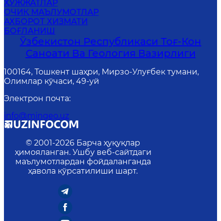
ҲУЖЖАТЛАР
ОЧИҚ МАЪЛУМОТЛАР
АХБОРОТ ХИЗМАТИ
БОҒЛАНИШ
Ўзбекистон Республикаси Тоғ-Кон
Саноати Ва Геология Вазирлиги
100164, Тошкент шаҳри, Мирзо-Улуғбек тумани,
Олимлар кўчаси, 49-уй
Электрон почта
:
info@mingeo.uz
© 2001-
2026
Барча ҳуқуқлар
ҳимояланган. Ушбу веб-сайтдаги
маълумотлардан фойдаланганда
ҳавола кўрсатилиши шарт.