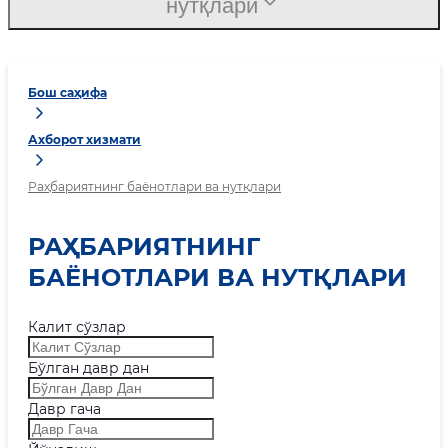
нутқлари
Бош саҳифа
Ахборот хизмати
Раҳбариятнинг баёнотлари ва нутқлари
РАҲБАРИЯТНИНГ
БАЁНОТЛАРИ ВА НУТҚЛАРИ
Калит сўзлар
Бўлган давр дан
Давр гача