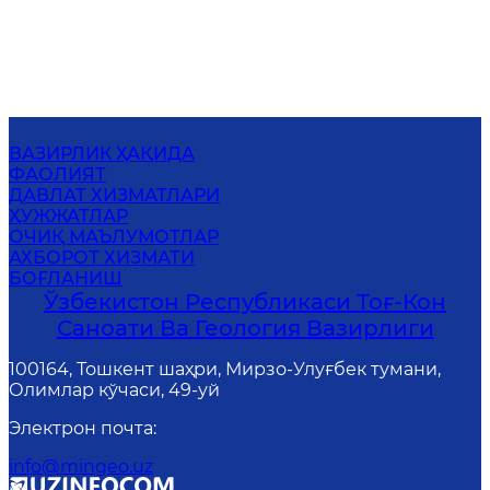
ВАЗИРЛИК ҲАҚИДА
ФАОЛИЯТ
ДАВЛАТ ХИЗМАТЛАРИ
ҲУЖЖАТЛАР
ОЧИҚ МАЪЛУМОТЛАР
АХБОРОТ ХИЗМАТИ
БОҒЛАНИШ
Ўзбекистон Республикаси Тоғ-Кон
Саноати Ва Геология Вазирлиги
100164, Тошкент шаҳри, Мирзо-Улуғбек тумани,
Олимлар кўчаси, 49-уй
Электрон почта
:
info@mingeo.uz