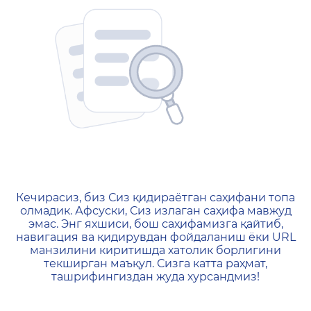
404 — Страница не найд
Кечирасиз, биз Сиз қидираётган саҳифани топа
олмадик. Афсуски, Сиз излаган саҳифа мавжуд
эмас. Энг яхшиси, бош саҳифамизга қайтиб,
навигация ва қидирувдан фойдаланиш ёки URL
манзилини киритишда хатолик борлигини
текширган маъқул. Сизга катта раҳмат,
ташрифингиздан жуда хурсандмиз!