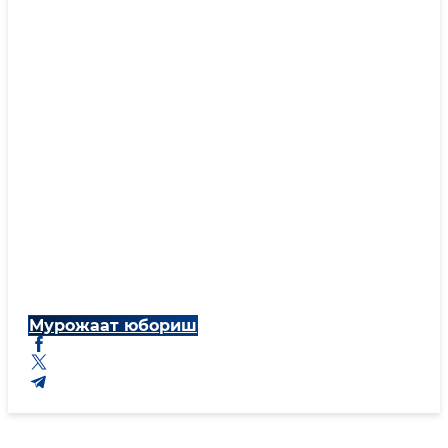
Мурожаат юбориш