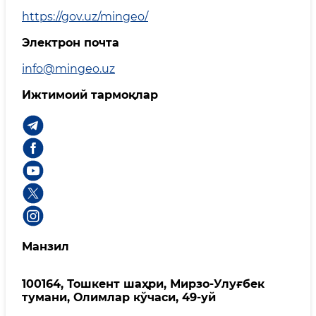
https://gov.uz/mingeo/
Электрон почта
info@mingeo.uz
Ижтимоий тармоқлар
Манзил
100164, Тошкент шаҳри, Мирзо-Улуғбек
тумани, Олимлар кўчаси, 49-уй