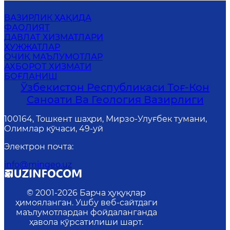
ВАЗИРЛИК ҲАҚИДА
ФАОЛИЯТ
ДАВЛАТ ХИЗМАТЛАРИ
ҲУЖЖАТЛАР
ОЧИҚ МАЪЛУМОТЛАР
АХБОРОТ ХИЗМАТИ
БОҒЛАНИШ
Ўзбекистон Республикаси Тоғ-Кон
Саноати Ва Геология Вазирлиги
100164, Тошкент шаҳри, Мирзо-Улуғбек тумани,
Олимлар кўчаси, 49-уй
Электрон почта
:
info@mingeo.uz
© 2001-
2026
Барча ҳуқуқлар
ҳимояланган. Ушбу веб-сайтдаги
маълумотлардан фойдаланганда
ҳавола кўрсатилиши шарт.