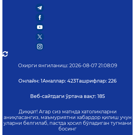
Охирги янгиланиш
:
2026-08-07 21:08:09
Онлайн:
1
Амаллар:
423
Ташрифлар:
226
Веб-сайтдаги ўртача вақт:
185
Диққат! Агар сиз матнда хатоликларни
аниқласангиз, маъмуриятни хабардор қилиш учун
уларни белгилаб, пастда ҳосил бўладиган тугмани
босинг