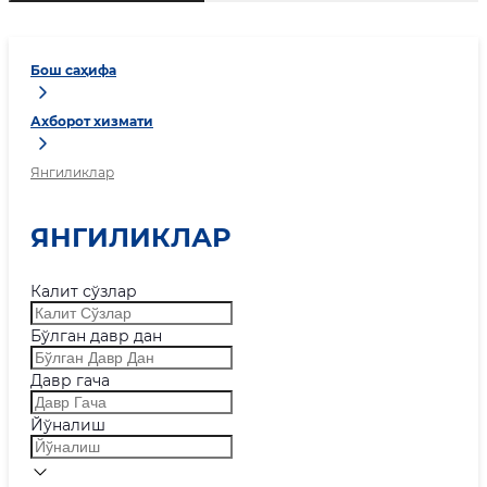
Бош саҳифа
Ахборот хизмати
Янгиликлар
ЯНГИЛИКЛАР
Калит сўзлар
Бўлган давр дан
Давр гача
Йўналиш