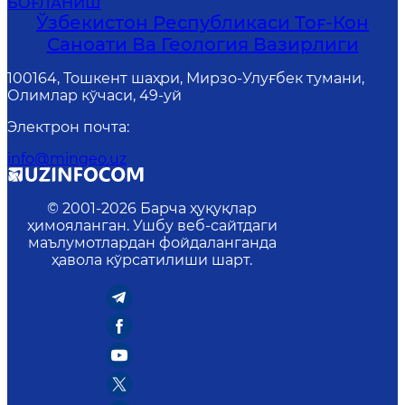
БОҒЛАНИШ
Ўзбекистон Республикаси Тоғ-Кон
Саноати Ва Геология Вазирлиги
100164, Тошкент шаҳри, Мирзо-Улуғбек тумани,
Олимлар кўчаси, 49-уй
Электрон почта
:
info@mingeo.uz
© 2001-
2026
Барча ҳуқуқлар
ҳимояланган. Ушбу веб-сайтдаги
маълумотлардан фойдаланганда
ҳавола кўрсатилиши шарт.