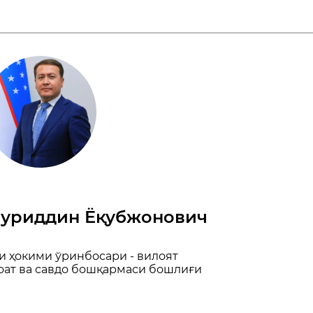
уриддин Ёқубжонович
и ҳокими ўринбосари - вилоят
оат ва савдо бошқармаси бошлиғи