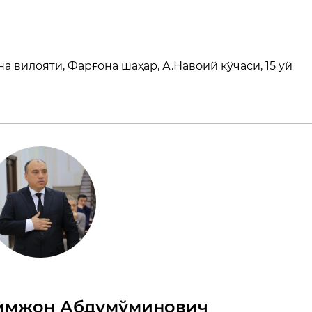
 вилояти, Фарғона шаҳар, А.Навоий кўчаси, 15 уй
имжон Абдумўминович