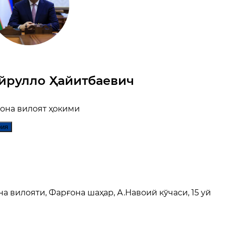
йрулло Ҳайитбаевич
она вилоят ҳокими
фия
 вилояти, Фарғона шаҳар, А.Навоий кўчаси, 15 уй