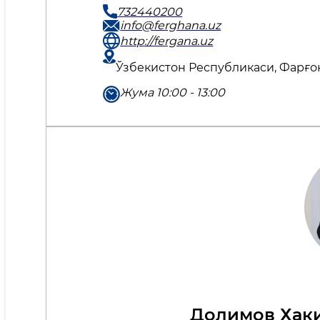
732440200
info@ferghana.uz
http://fergana.uz
Ўзбекистон Республикаси, Фарғона
Жума 10:00 - 13:00
Долимов Хак