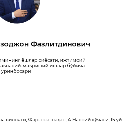
зоджон Фазлитдинович
имининг ёшлар сиёсати, ижтимоий
маънавий-маърифий ишлар бўйича
ўринбосари
 вилояти, Фарғона шаҳар, А.Навоий кўчаси, 15 уй