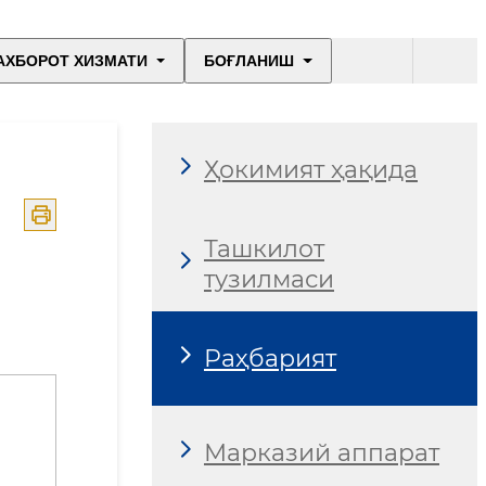
АХБОРОТ ХИЗМАТИ
БОҒЛАНИШ
Ҳокимият ҳақида
Ташкилот
тузилмаси
Раҳбарият
Марказий аппарат