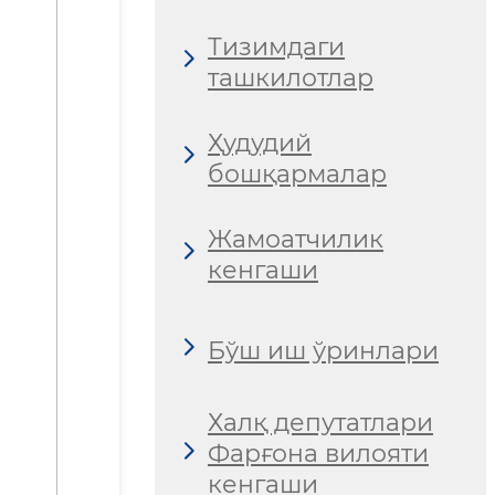
Тизимдаги
ташкилотлар
Ҳудудий
бошқармалар
Жамоатчилик
кенгаши
Бўш иш ўринлари
Халқ депутатлари
Фарғона вилояти
кенгаши