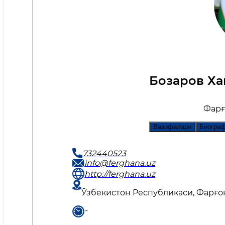
Бозаров Ха
Фарғ
Вазифалари
Биогра
732440523
info@ferghana.uz
http://ferghana.uz
Ўзбекистон Республикаси, Фарғона
-