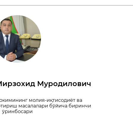
Мирзохид Муродилович
ҳокимининг молия-иқтисодиёт ва
ртириш масалалари бўйича биринчи
ўринбосари