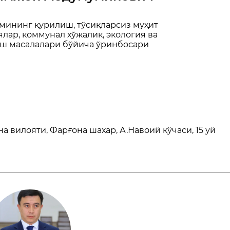
мининг қурилиш, тўсиқларсиз муҳит
лар, коммунал хўжалик, экология ва
ш масалалари бўйича ўринбосари
 вилояти, Фарғона шаҳар, А.Навоий кўчаси, 15 уй