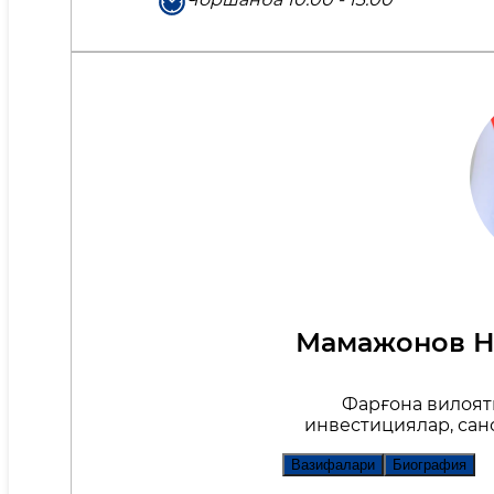
Мамажонов Н
Фарғона вилоят
инвестициялар, сан
Вазифалари
Биография