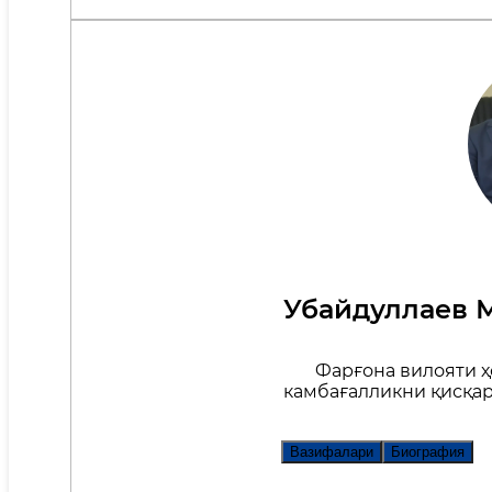
Убайдуллаев 
Фарғона вилояти 
камбағалликни қисқа
Вазифалари
Биография