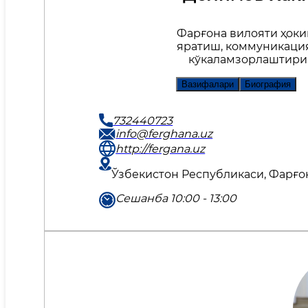
Фарғона вилояти ҳоки
яратиш, коммуникация
кўкаламзорлаштири
Вазифалари
Биография
732440723
info@ferghana.uz
http://fergana.uz
Ўзбекистон Республикаси, Фарғона
Сешанба 10:00 - 13:00