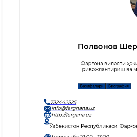
Полвонов Шер
Фарғона вилояти ҳок
ривожлантириш ва 
Вазифалари
Биография
732442525
info@ferghana.uz
http://fergana.uz
Ўзбекистон Республикаси, Фарғона
Чоршанба 10:00 - 13:00