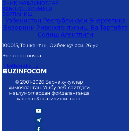
ОЧИҚ МАЪЛУМОТЛАР
АХБОРОТ ХИЗМАТИ
БОҒЛАНИШ
Ўзбекистон Республикаси Энергетика
Бозорини Ривожлантириш Ва Тартибга
Солиш Агентлиги
100015, Тошкент ш., Ойбек кўчаси, 26-уй
Электрон почта
:
info@emdra.uz
© 2001-
2026
Барча ҳуқуқлар
ҳимояланган. Ушбу веб-сайтдаги
маълумотлардан фойдаланганда
ҳавола кўрсатилиши шарт.