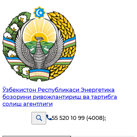
Ўзбекистон Республикаси Энергетика
бозорини ривожлантириш ва тартибга
солиш агентлиги
55 520 10 99 (4008)
;