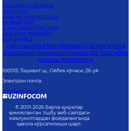
ТАШКИЛОТ ҲАҚИДА
ФАОЛИЯТ
ДАВЛАТ ХИЗМАТЛАРИ
ҲУЖЖАТЛАР
ОЧИҚ МАЪЛУМОТЛАР
АХБОРОТ ХИЗМАТИ
БОҒЛАНИШ
Ўзбекистон Республикаси Энергетика
Бозорини Ривожлантириш Ва Тартибга
Солиш Агентлиги
100015, Тошкент ш., Ойбек кўчаси, 26-уй
Электрон почта
:
info@emdra.uz
© 2001-
2026
Барча ҳуқуқлар
ҳимояланган. Ушбу веб-сайтдаги
маълумотлардан фойдаланганда
ҳавола кўрсатилиши шарт.