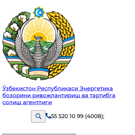
Ўзбекистон Республикаси Энергетика
бозорини ривожлантириш ва тартибга
солиш агентлиги
55 520 10 99 (4008)
;