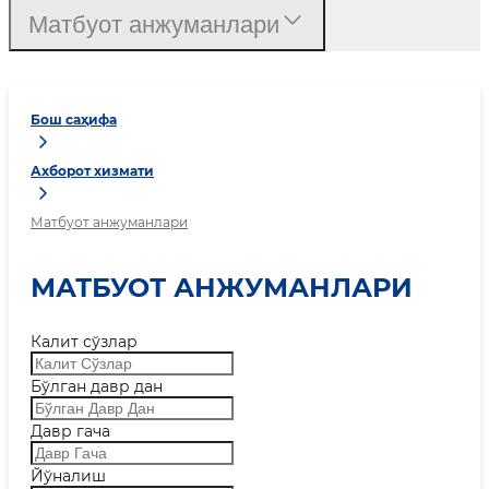
Матбуот анжуманлари
Бош саҳифа
Ахборот хизмати
Матбуот анжуманлари
МАТБУОТ АНЖУМАНЛАРИ
Калит сўзлар
Бўлган давр дан
Давр гача
Йўналиш