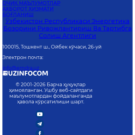
ОЧИҚ МАЪЛУМОТЛАР
АХБОРОТ ХИЗМАТИ
БОҒЛАНИШ
Ўзбекистон Республикаси Энергетика
Бозорини Ривожлантириш Ва Тартибга
Солиш Агентлиги
100015, Тошкент ш., Ойбек кўчаси, 26-уй
Электрон почта
:
info@emdra.uz
© 2001-
2026
Барча ҳуқуқлар
ҳимояланган. Ушбу веб-сайтдаги
маълумотлардан фойдаланганда
ҳавола кўрсатилиши шарт.