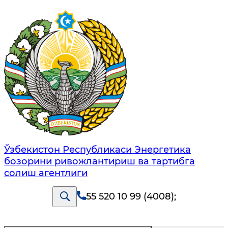
Ўзбекистон Республикаси Энергетика
бозорини ривожлантириш ва тартибга
солиш агентлиги
55 520 10 99 (4008)
;