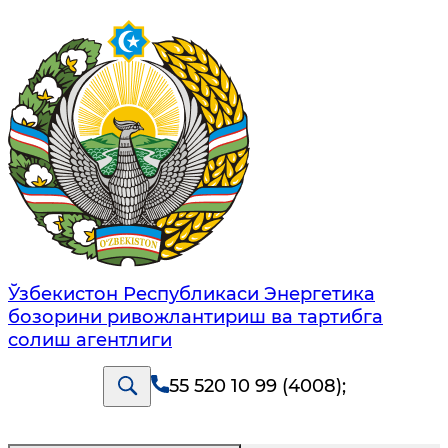
Ўзбекистон Республикаси Энергетика
бозорини ривожлантириш ва тартибга
солиш агентлиги
55 520 10 99 (4008)
;