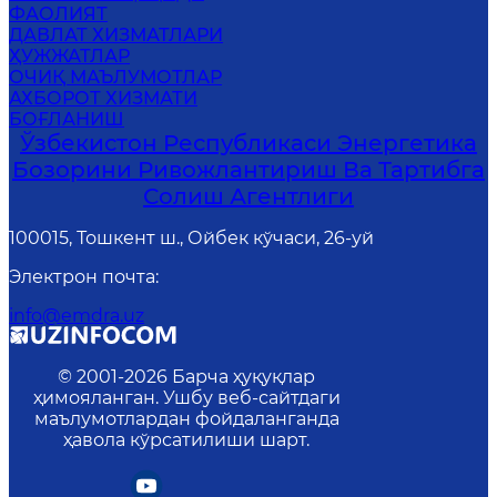
ФАОЛИЯТ
ДАВЛАТ ХИЗМАТЛАРИ
ҲУЖЖАТЛАР
ОЧИҚ МАЪЛУМОТЛАР
АХБОРОТ ХИЗМАТИ
БОҒЛАНИШ
Ўзбекистон Республикаси Энергетика
Бозорини Ривожлантириш Ва Тартибга
Солиш Агентлиги
100015, Тошкент ш., Ойбек кўчаси, 26-уй
Электрон почта
:
info@emdra.uz
© 2001-
2026
Барча ҳуқуқлар
ҳимояланган. Ушбу веб-сайтдаги
маълумотлардан фойдаланганда
ҳавола кўрсатилиши шарт.