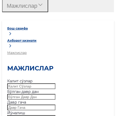
Мажлислар
Бош саҳифа
Ахборот хизмати
Мажлислар
МАЖЛИСЛАР
Калит сўзлар
Бўлган давр дан
Давр гача
Йўналиш