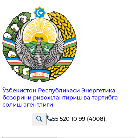
Ўзбекистон Республикаси Энергетика
бозорини ривожлантириш ва тартибга
солиш агентлиги
55 520 10 99 (4008)
;