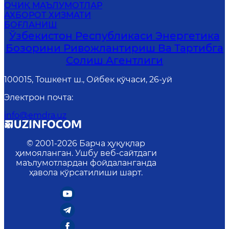
ОЧИҚ МАЪЛУМОТЛАР
АХБОРОТ ХИЗМАТИ
БОҒЛАНИШ
Ўзбекистон Республикаси Энергетика
Бозорини Ривожлантириш Ва Тартибга
Солиш Агентлиги
100015, Тошкент ш., Ойбек кўчаси, 26-уй
Электрон почта
:
info@emdra.uz
© 2001-
2026
Барча ҳуқуқлар
ҳимояланган. Ушбу веб-сайтдаги
маълумотлардан фойдаланганда
ҳавола кўрсатилиши шарт.