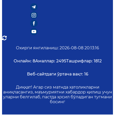
Охирги янгиланиш
:
2026-08-08 20:13:16
Онлайн:
8
Амаллар:
2495
Ташрифлар:
1812
Веб-сайтдаги ўртача вақт:
16
Диққат! Агар сиз матнда хатоликларни
аниқласангиз, маъмуриятни хабардор қилиш учун
уларни белгилаб, пастда ҳосил бўладиган тугмани
босинг