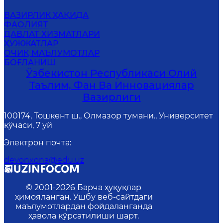
ВАЗИРЛИК ҲАҚИДА
ФАОЛИЯТ
ДАВЛАТ ХИЗМАТЛАРИ
ҲУЖЖАТЛАР
ОЧИҚ МАЪЛУМОТЛАР
БОҒЛАНИШ
Ўзбекистон Республикаси Олий
Таълим, Фан Ва Инновациялар
Вазирлиги
100174, Тошкент ш., Олмазор тумани., Университет
кўчаси, 7 уй
Электрон почта
:
devonxona@edu.uz
© 2001-
2026
Барча ҳуқуқлар
ҳимояланган. Ушбу веб-сайтдаги
маълумотлардан фойдаланганда
ҳавола кўрсатилиши шарт.