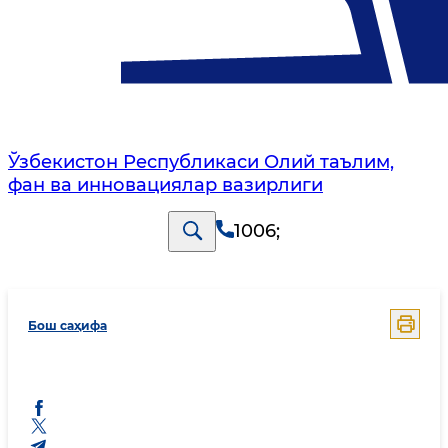
Ўзбекистон Республикаси Олий таълим,
фан ва инновациялар вазирлиги
1006
;
Бош саҳифа