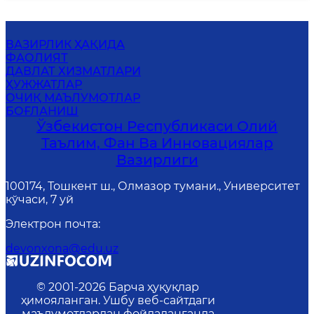
ВАЗИРЛИК ҲАҚИДА
ФАОЛИЯТ
ДАВЛАТ ХИЗМАТЛАРИ
ҲУЖЖАТЛАР
ОЧИҚ МАЪЛУМОТЛАР
БОҒЛАНИШ
Ўзбекистон Республикаси Олий
Таълим, Фан Ва Инновациялар
Вазирлиги
100174, Тошкент ш., Олмазор тумани., Университет
кўчаси, 7 уй
Электрон почта
:
devonxona@edu.uz
© 2001-
2026
Барча ҳуқуқлар
ҳимояланган. Ушбу веб-сайтдаги
маълумотлардан фойдаланганда