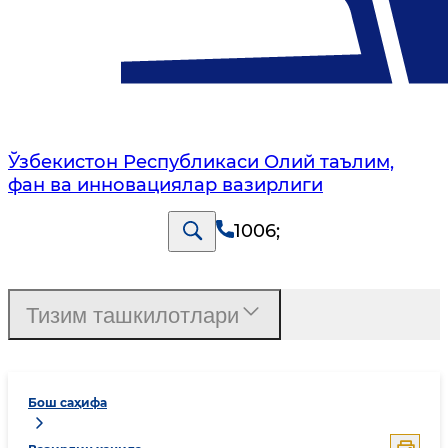
Ўзбекистон Республикаси Олий таълим,
фан ва инновациялар вазирлиги
1006
;
Тизим ташкилотлари
Бош саҳифа