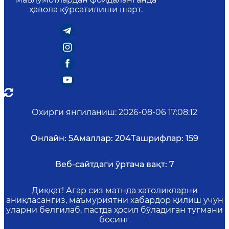
ҳавола кўрсатилиши шарт.
Охирги янгиланиш
:
2026-08-06 17:08:12
Онлайн:
5
Амаллар:
204
Ташрифлар:
159
Веб-сайтдаги ўртача вақт:
7
Диққат! Агар сиз матнда хатоликларни
аниқласангиз, маъмуриятни хабардор қилиш учун
уларни белгилаб, пастда ҳосил бўладиган тугмани
босинг