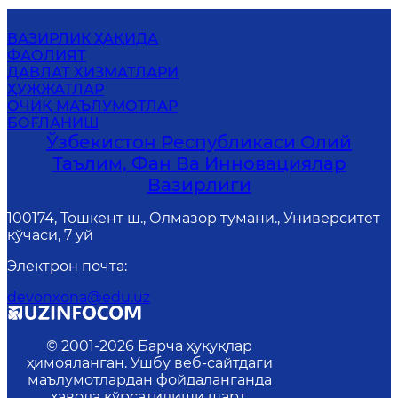
ВАЗИРЛИК ҲАҚИДА
ФАОЛИЯТ
ДАВЛАТ ХИЗМАТЛАРИ
ҲУЖЖАТЛАР
ОЧИҚ МАЪЛУМОТЛАР
БОҒЛАНИШ
Ўзбекистон Республикаси Олий
Таълим, Фан Ва Инновациялар
Вазирлиги
100174, Тошкент ш., Олмазор тумани., Университет
кўчаси, 7 уй
Электрон почта
:
devonxona@edu.uz
© 2001-
2026
Барча ҳуқуқлар
ҳимояланган. Ушбу веб-сайтдаги
маълумотлардан фойдаланганда
ҳавола кўрсатилиши шарт.