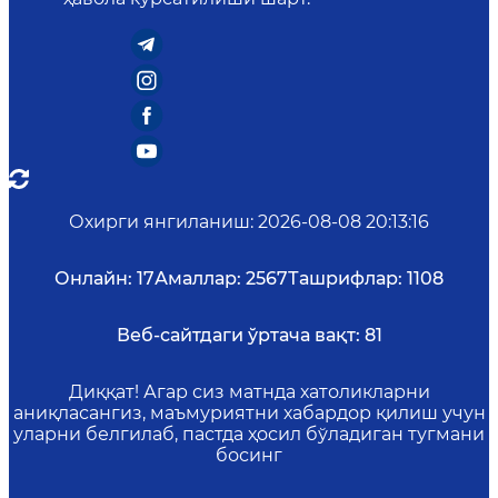
Охирги янгиланиш
:
2026-08-08 20:13:16
Онлайн:
17
Амаллар:
2567
Ташрифлар:
1108
Веб-сайтдаги ўртача вақт:
81
Диққат! Агар сиз матнда хатоликларни
аниқласангиз, маъмуриятни хабардор қилиш учун
уларни белгилаб, пастда ҳосил бўладиган тугмани
босинг