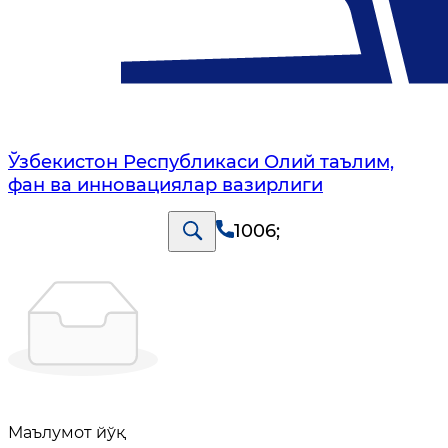
Ўзбекистон Республикаси Олий таълим,
фан ва инновациялар вазирлиги
1006
;
Маълумот йўқ