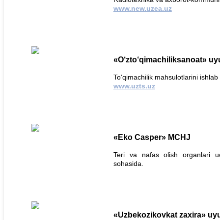
www.new.uzea.uz
«O‘zto‘qimachiliksanoat» u
To‘qimachilik mahsulotlarini ishlab
www.uzts.uz
«Eko Casper» MCHJ
Teri va nafas olish organlari u
sohasida.
«Uzbekozikovkat zaxira» u