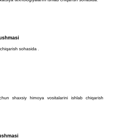
yushmasi
 chiqarish sohasida .
chun shaxsiy himoya vositalarini ishlab chiqarish
yushmasi