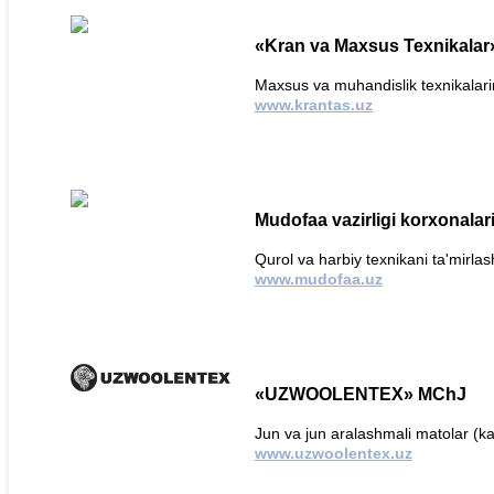
«Kran va Maxsus Texnikala
Maxsus va muhandislik texnikalarin
www.krantas.uz
Mudofaa vazirligi korxonalar
Qurol va harbiy texnikani ta'mirla
www.mudofaa.uz
«UZWOOLENTEX» MChJ
Jun va jun aralashmali matolar (ka
www.uzwoolentex.uz