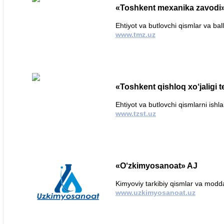
«Toshkent mexanika zavodi
Ehtiyot va butlovchi qismlar va bal
www.tmz.uz
«Toshkent qishloq xo‘jaligi 
Ehtiyot va butlovchi qismlarni ishl
www.tzst.uz
«O‘zkimyosanoat» AJ
Kimyoviy tarkibiy qismlar va modda
www.uzkimyosanoat.uz