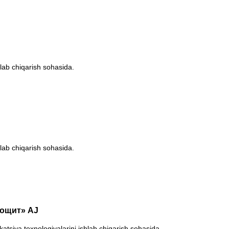
hlab chiqarish sohasida.
hlab chiqarish sohasida.
рощит» AJ
tsiya texnologiyalarini ishlab chiqarish sohasida.