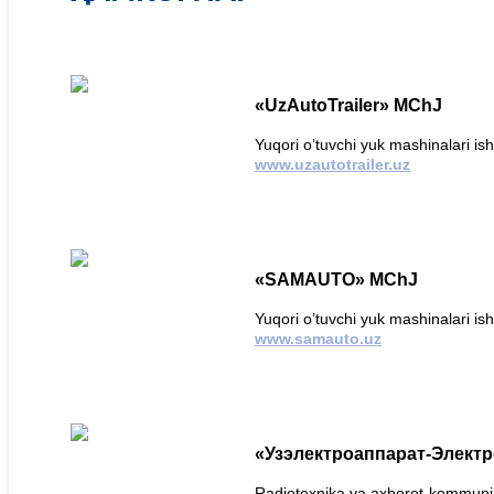
«UzAutoTrailer» MChJ
Yuqori o’tuvchi yuk mashinalari is
www.uzautotrailer.uz
«SAMAUTO» MChJ
Yuqori o’tuvchi yuk mashinalari is
www.samauto.uz
«Узэлектроаппарат-Элект
Radiotexnika va axborot-kommunika