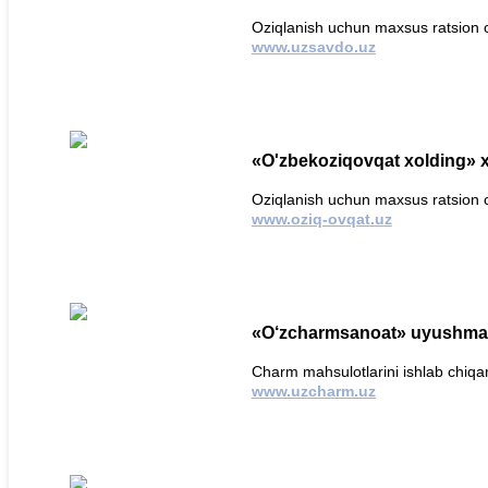
Oziqlanish uchun maxsus ratsion c
www.uzsavdo.uz
«O'zbekoziqovqat xolding» 
Oziqlanish uchun maxsus ratsion c
www.oziq-ovqat.uz
«O‘zcharmsanoat» uyushma
Charm mahsulotlarini ishlab chiqa
www.uzcharm.uz