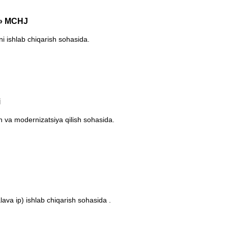
r» MCHJ
i ishlab chiqarish sohasida.
i
sh va modernizatsiya qilish sohasida.
lava ip) ishlab chiqarish sohasida .