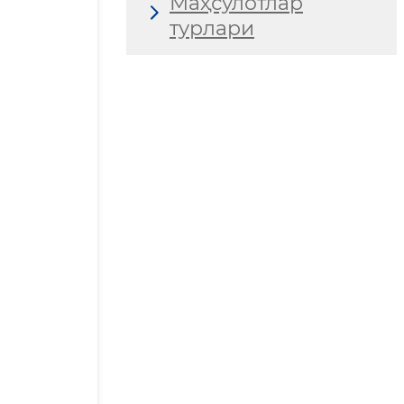
Маҳсулотлар
турлари