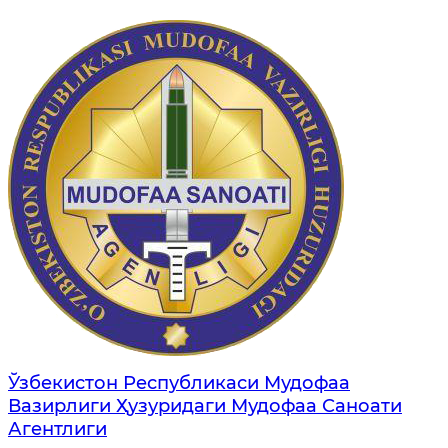
Ўзбекистон Республикаси Мудофаа
Вазирлиги Ҳузуридаги Мудофаа Саноати
Агентлиги