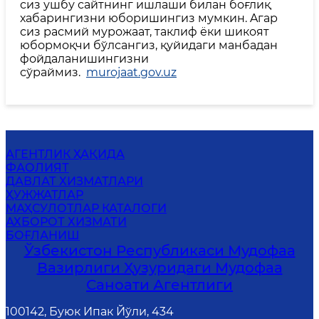
сиз ушбу сайтнинг ишлаши билан боғлиқ
хабарингизни юборишингиз мумкин. Aгар
сиз расмий мурожаат, таклиф ёки шикоят
юбормоқчи бўлсангиз, қуйидаги манбадан
фойдаланишингизни
сўраймиз.
murojaat.gov.uz
АГЕНТЛИК ҲАҚИДА
ФАОЛИЯТ
ДАВЛАТ ХИЗМАТЛАРИ
ҲУЖЖАТЛАР
МАҲСУЛОТЛАР КАТАЛОГИ
АХБОРОТ ХИЗМАТИ
БОҒЛАНИШ
Ўзбекистон Республикаси Мудофаа
Вазирлиги Ҳузуридаги Мудофаа
Саноати Агентлиги
100142, Буюк Ипак Йўли, 434