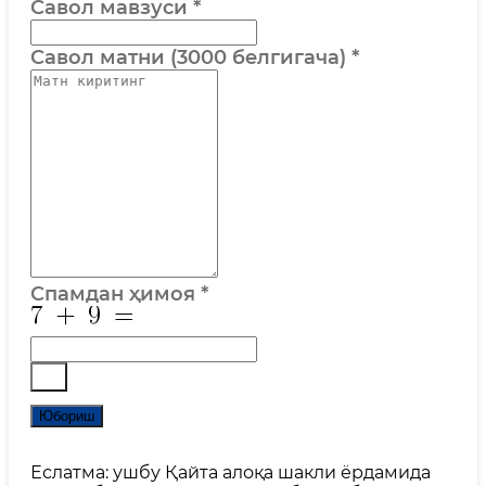
Савол мавзуси
*
Савол матни (3000 белгигача)
*
Спамдан ҳимоя
*
Юбориш
Еслатма: ушбу Қайта алоқа шакли ёрдамида