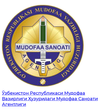
Ўзбекистон Республикаси Мудофаа
Вазирлиги Ҳузуридаги Мудофаа Саноати
Агентлиги