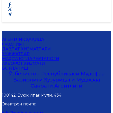
АГЕНТЛИК ҲАҚИДА
ФАОЛИЯТ
ДАВЛАТ ХИЗМАТЛАРИ
ҲУЖЖАТЛАР
МАҲСУЛОТЛАР КАТАЛОГИ
АХБОРОТ ХИЗМАТИ
БОҒЛАНИШ
Ўзбекистон Республикаси Мудофаа
Вазирлиги Ҳузуридаги Мудофаа
Саноати Агентлиги
100142, Буюк Ипак Йўли, 434
Электрон почта
:
info@defindustry.uz