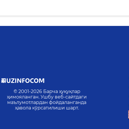
© 2001-
2026
Барча ҳуқуқлар
ҳимояланган. Ушбу веб-сайтдаги
маълумотлардан фойдаланганда
ҳавола кўрсатилиши шарт.