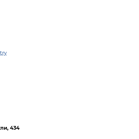
try
ли, 434