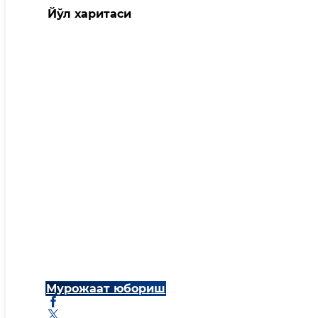
Йўл харитаси
Мурожаат юбориш