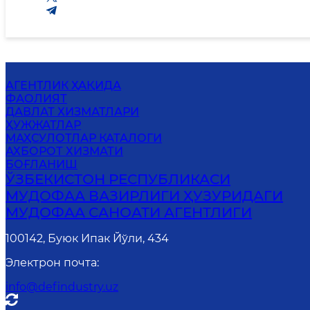
АГЕНТЛИК ҲАҚИДА
ФАОЛИЯТ
ДАВЛАТ ХИЗМАТЛАРИ
ҲУЖЖАТЛАР
МАҲСУЛОТЛАР КАТАЛОГИ
АХБОРОТ ХИЗМАТИ
БОҒЛАНИШ
ЎЗБЕКИСТОН РЕСПУБЛИКАСИ
МУДОФАА ВАЗИРЛИГИ ҲУЗУРИДАГИ
МУДОФАА САНОАТИ АГЕНТЛИГИ
100142, Буюк Ипак Йўли, 434
Электрон почта
:
info@defindustry.uz