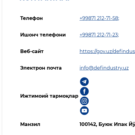
Телефон
+99871 212-71-58
;
Ишонч телефони
+99871 212-71-23
;
Веб-сайт
https://gov.uz/defindus
Электрон почта
info@defindustry.uz
Ижтимоий тармоқлар
Манзил
100142, Буюк Ипак Йў