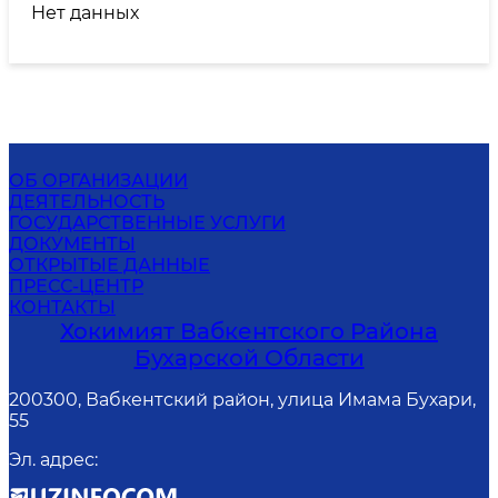
Нет данных
ОБ ОРГАНИЗАЦИИ
ДЕЯТЕЛЬНОСТЬ
ГОСУДАРСТВЕННЫЕ УСЛУГИ
ДОКУМЕНТЫ
ОТКРЫТЫЕ ДАННЫЕ
ПРЕСС-ЦЕНТР
КОНТАКТЫ
Хокимият Вабкентского Района
Бухарской Области
200300, Вабкентский район, улица Имама Бухари,
55
Эл. адрес
: