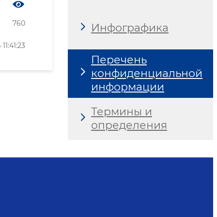
760
Инфографика
1:41:23
Перечень
конфиденциальной
информации
Термины и
определения