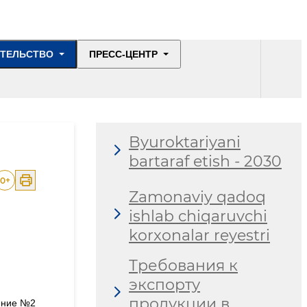
ИТЕЛЬСТВО
ПРЕСС-ЦЕНТР
Byuroktariyani
bartaraf etish - 2030
0
+
Zamonaviy qadoq
ishlab chiqaruvchi
korxonalar reyestri
Требования к
экспорту
продукции в
ение №2