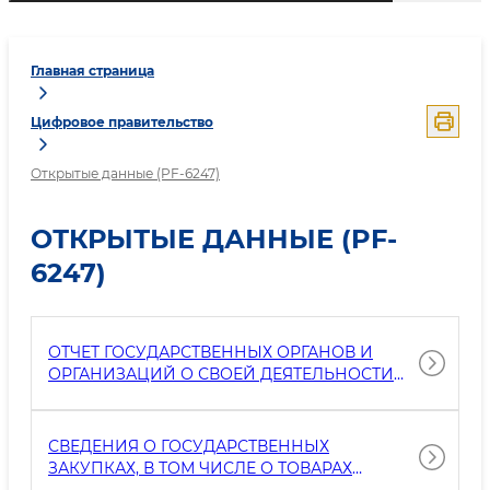
Главная страница
Цифровое правительство
Открытые данные (PF-6247)
ОТКРЫТЫЕ ДАННЫЕ (PF-
6247)
ОТЧЕТ ГОСУДАРСТВЕННЫХ ОРГАНОВ И
ОРГАНИЗАЦИЙ О СВОЕЙ ДЕЯТЕЛЬНОСТИ
(ЗА ИСКЛЮЧЕНИЕМ ГОСУДАРСТВЕННЫХ
СЕКРЕТОВ И ИНФОРМАЦИИ,
ПРЕДНАЗНАЧЕННОЙ ДЛЯ СЛУЖЕБНОГО
СВЕДЕНИЯ О ГОСУДАРСТВЕННЫХ
ПОЛЬЗОВАНИЯ).
ЗАКУПКАХ, В ТОМ ЧИСЛЕ О ТОВАРАХ