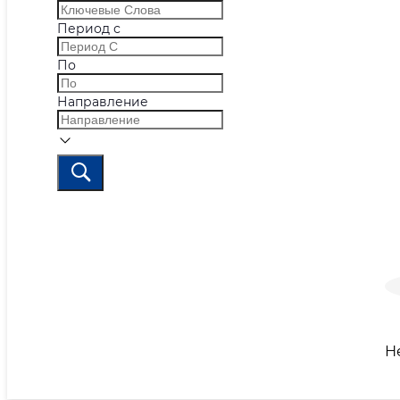
Период с
По
Направление
Н