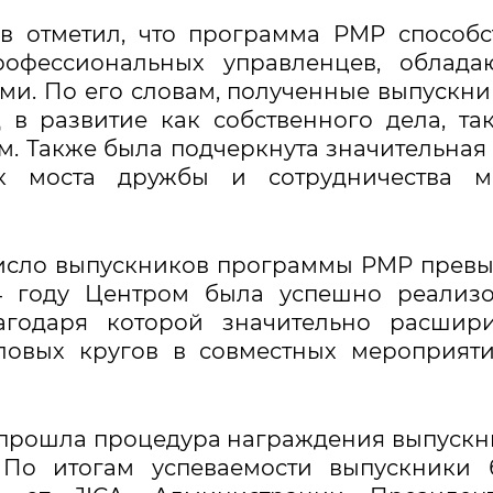
в отметил, что программа PMP способс
рофессиональных управленцев, облада
и. По его словам, полученные выпускн
 в развитие как собственного дела, та
м. Также была подчеркнута значительная
ак моста дружбы и сотрудничества м
число выпускников программы PMP прев
24 году Центром была успешно реализ
благодаря которой значительно расшир
еловых кругов в совместных мероприят
 прошла процедура награждения выпускн
. По итогам успеваемости выпускники