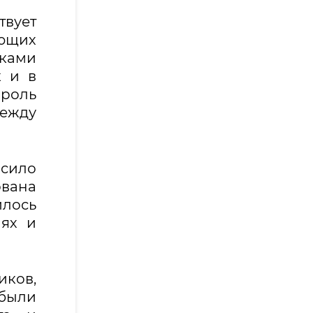
твует
ющих
иками
к и в
 роль
ежду
ысило
ована
илось
иях и
иков,
 были