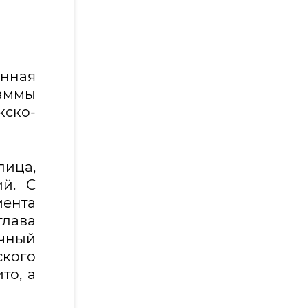
енная
аммы
ско-
ица,
ий. С
мента
глава
очный
ского
то, а