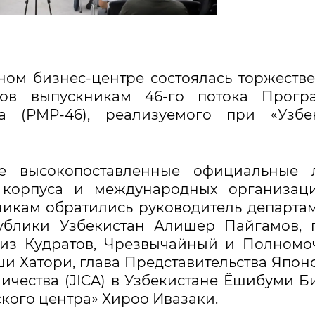
ном бизнес-центре состоялась торжеств
тов выпускникам 46-го потока Прогр
 (PMP-46), реализуемого при «Узбек
е высокопоставленные официальные л
о корпуса и международных организац
никам обратились руководитель департа
ублики Узбекистан Алишер Пайгамов, 
зиз Кудратов, Чрезвычайный и Полном
и Хатори, глава Представительства Япон
чества (JICA) в Узбекистане Ёшибуми Би
кого центра» Хироо Ивазаки.