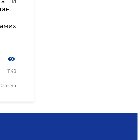
та и
тан.
самих
1148
0:42:44