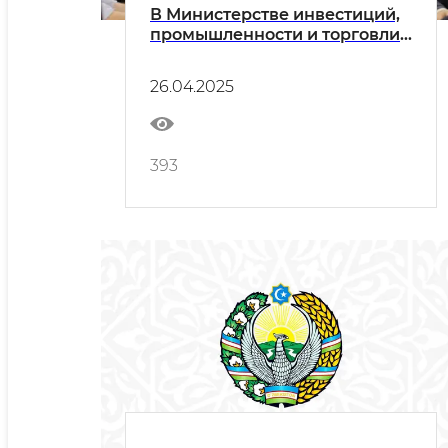
В Министерстве инвестиций,
промышленности и торговли
состоялся брифинг и
открытый диалог с
26.04.2025
представителями ННО на
тему "ИННОПРОМ.
Центральная Азия"
393