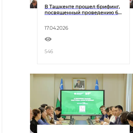
В Ташкенте прошел брифинг,
посвященный проведению 6-
й Международной
промышленной выставки
17.04.2026
«ИННОПРОМ. Центральная
Азия»
546