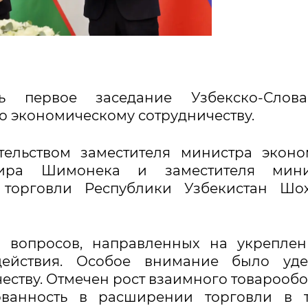
 первое заседание Узбекско-Слова
 экономическому сотрудничеству.
тельством заместителя министра экон
мира Шимонека и заместителя мини
торговли Республики Узбекистан Шох
 вопросов, направленных на укреплен
действия. Особое внимание было уде
ству. Отмечен рост взаимного товарообо
ованность в расширении торговли в т