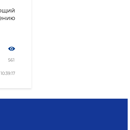
ющий
ению
561
0:39:17