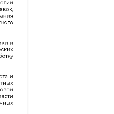
логии
авок,
вания
тного
ики и
еских
ботку
рта и
тных
довой
асти
учных