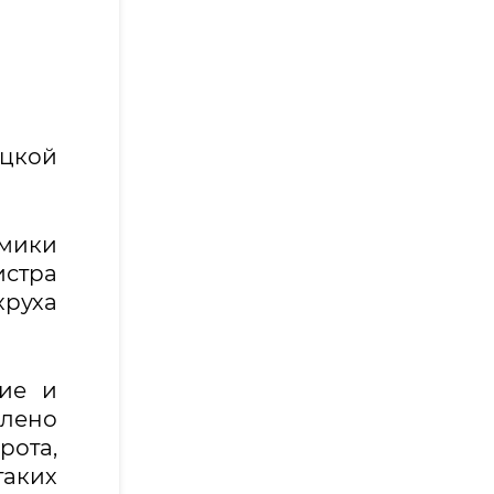
цкой
омики
стра
руха
ие и
лено
рота,
аких