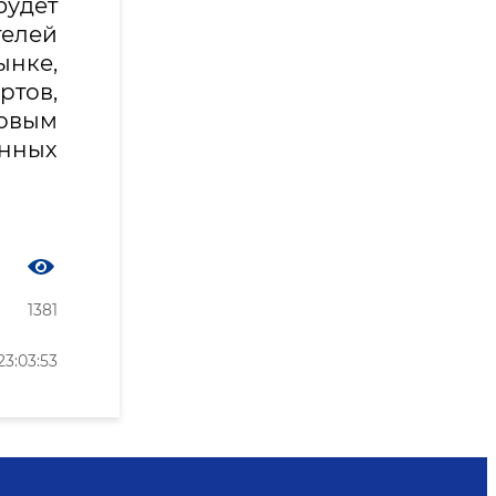
удет
елей
нке,
тов,
довым
нных
1381
3:03:53