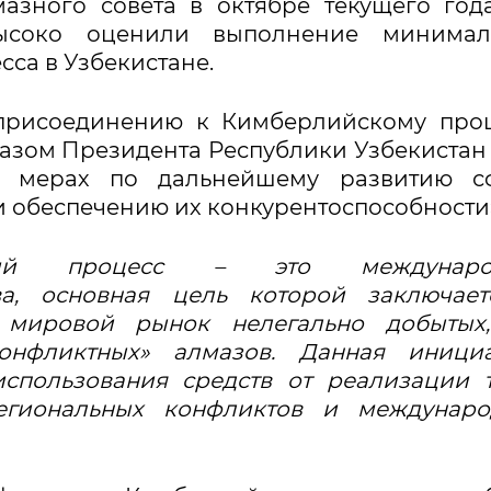
азного совета в октябре текущего год
высоко оценили выполнение минимал
са в Узбекистане.
о присоединению к Кимберлийскому про
казом Президента Республики Узбекистан 
 мерах по дальнейшему развитию с
 обеспечению их конкурентоспособности
кий процесс – это междунаро
ва, основная цель которой заключает
 мировой рынок нелегально добытых,
онфликтных» алмазов. Данная инициа
спользования средств от реализации 
егиональных конфликтов и междунаро