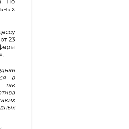
а. По
ьных
цессу
от 23
феры
».
дная
ся в
 так
тива
таких
дных