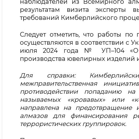
наблюдателей из Всемирного алм
результатам визита эксперты 
требований Кимберлийского процес
Следует отметить, что работы п
осуществляются в соответствии с У
июля 2024 года № УП–104 «О
производства ювелирных изделий и
Для справки: Кимберлийс
межправительственная инициати
противодействии попаданию на
называемых «кровавых» или «к
направлена на предотвращение и
алмазов для финансирования р
террористических группировок.