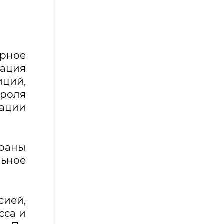
арное
гация
ций,
троля
ации
траны
ьное
ией,
сса и