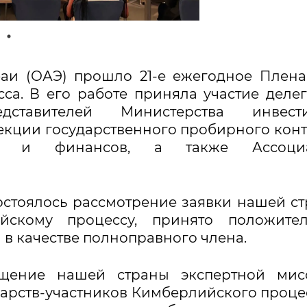
убаи (ОАЭ) прошло 21-е ежегодное Плен
са. В его работе приняла участие деле
ставителей Министерства инвести
екции государственного пробирного кон
ки и финансов, а также Ассоци
остоялось рассмотрение заявки нашей с
скому процессу, принято положител
в качестве полноправного члена.
щение нашей страны экспертной мисс
дарств-участников Кимберлийского проце