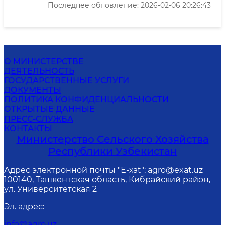
Последнее обновление: 2026-02-06 20:26:43
О МИНИСТЕРСТВЕ
ДЕЯТЕЛЬНОСТЬ
ГОСУДАРСТВЕННЫЕ УСЛУГИ
ДОКУМЕНТЫ
ПОЛИТИКА КОНФИДЕНЦИАЛЬНОСТИ
ОТКРЫТЫЕ ДАННЫЕ
ПРЕСС-СЛУЖБА
КОНТАКТЫ
Министерство Сельского Хозяйства
Республики Узбекистан
Адрес электронной почты "Е-хаt": agro@exat.uz
100140, Ташкентская область, Кибрайский район,
ул. Университетская 2
Эл. адрес
:
info@agro.uz