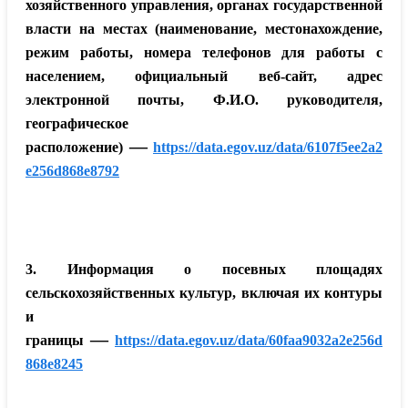
хозяйственного управления, органах государственной
власти на местах (наименование, местонахождение,
режим работы, номера телефонов для работы с
населением, официальный веб-сайт, адрес
электронной почты, Ф.И.О. руководителя,
географическое
—
расположение)
https://data.egov.uz/data/6107f5ee2a2
e256d868e8792
3. Информация о посевных площадях
сельскохозяйственных культур, включая их контуры
и
—
границы
https://data.egov.uz/data/60faa9032a2e256d
868e8245