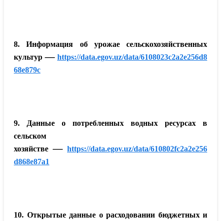
8. Информация об урожае сельскохозяйственных
—
культур
https://data.egov.uz/data/6108023c2a2e256d8
68e879c
9. Данные о потребленных водных ресурсах в
сельском
—
хозяйстве
https://data.egov.uz/data/610802fc2a2e256
d868e87a1
10. Открытые данные о расходовании бюджетных и