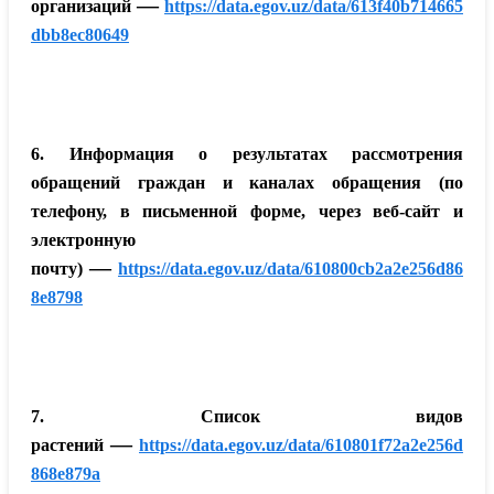
—
организаций
https://data.egov.uz/data/613f40b714665
dbb8ec80649
6. Информация о результатах рассмотрения
обращений граждан и каналах обращения (по
телефону, в письменной форме, через веб-сайт и
электронную
—
почту)
https://data.egov.uz/data/610800cb2a2e256d86
8e8798
7. Список видов
—
растений
https://data.egov.uz/data/610801f72a2e256d
868e879a