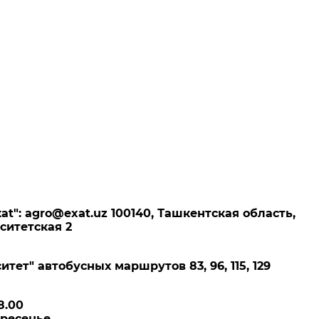
аt": agro@exat.uz 100140, Ташкентская область,
ситетская 2
тет" автобусных маршрутов 83, 96, 115, 129
8.00
кресенье