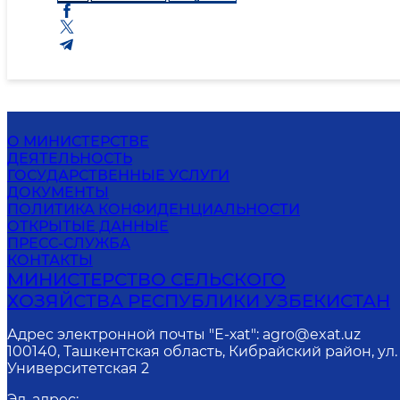
О МИНИСТЕРСТВЕ
ДЕЯТЕЛЬНОСТЬ
ГОСУДАРСТВЕННЫЕ УСЛУГИ
ДОКУМЕНТЫ
ПОЛИТИКА КОНФИДЕНЦИАЛЬНОСТИ
ОТКРЫТЫЕ ДАННЫЕ
ПРЕСС-СЛУЖБА
КОНТАКТЫ
МИНИСТЕРСТВО СЕЛЬСКОГО
ХОЗЯЙСТВА РЕСПУБЛИКИ УЗБЕКИСТАН
Адрес электронной почты "Е-хаt": agro@exat.uz
100140, Ташкентская область, Кибрайский район, ул.
Университетская 2
Эл. адрес
: