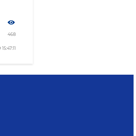
468
5:47:11