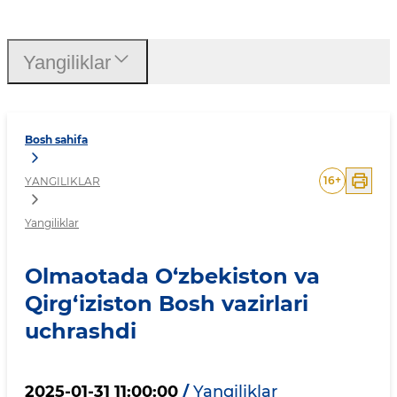
Olmaotada O‘zbekiston va 
Yangiliklar
Bosh sahifa
16
+
YANGILIKLAR
Yangiliklar
Olmaotada O‘zbekiston va
Qirg‘iziston Bosh vazirlari
uchrashdi
2025-01-31 11:00:00
/
Yangiliklar