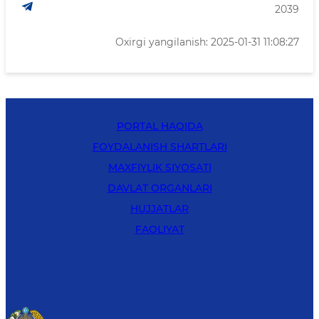
2039
Oxirgi yangilanish: 2025-01-31 11:08:27
PORTAL HAQIDA
FOYDALANISH SHARTLARI
MAXFIYLIK SIYOSATI
DAVLAT ORGANLARI
HUJJATLAR
FAOLIYAT