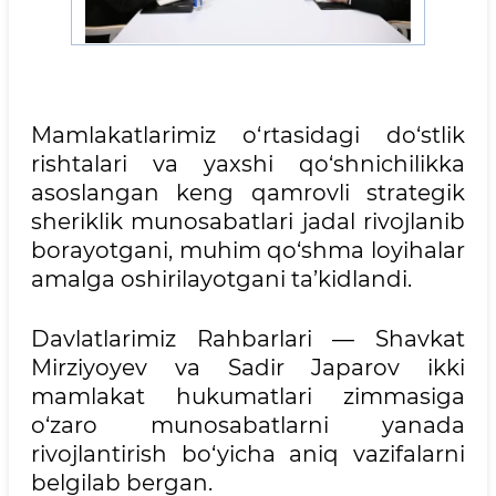
Mamlakatlarimiz o‘rtasidagi do‘stlik
rishtalari va yaxshi qo‘shnichilikka
asoslangan keng qamrovli strategik
sheriklik munosabatlari jadal rivojlanib
borayotgani, muhim qo‘shma loyihalar
amalga oshirilayotgani ta’kidlandi.
Davlatlarimiz Rahbarlari — Shavkat
Mirziyoyev va Sadir Japarov ikki
mamlakat hukumatlari zimmasiga
o‘zaro munosabatlarni yanada
rivojlantirish bo‘yicha aniq vazifalarni
belgilab bergan.