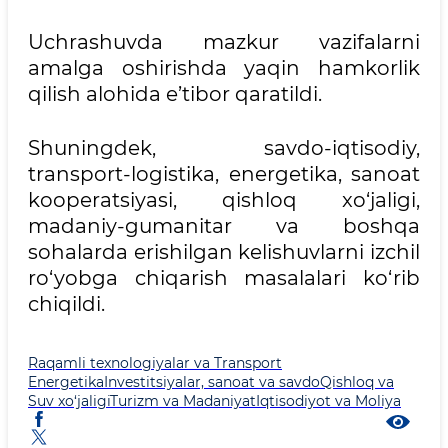
Uchrashuvda mazkur vazifalarni
amalga oshirishda yaqin hamkorlik
qilish alohida e’tibor qaratildi.
Shuningdek, savdo-iqtisodiy,
transport-logistika, energetika, sanoat
kooperatsiyasi, qishloq xo‘jaligi,
madaniy-gumanitar va boshqa
sohalarda erishilgan kelishuvlarni izchil
ro‘yobga chiqarish masalalari ko‘rib
chiqildi.
Raqamli texnologiyalar va Transport
Energetika
Investitsiyalar, sanoat va savdo
Qishloq va
Suv xo‘jaligi
Turizm va Madaniyat
Iqtisodiyot va Moliya