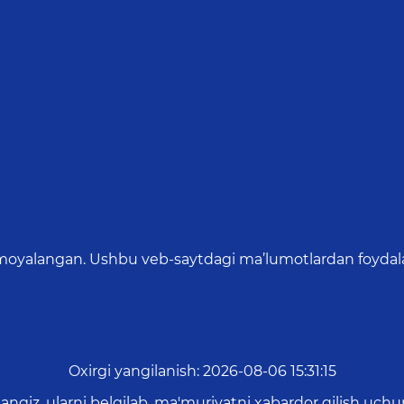
oyalangan. Ushbu veb-saytdagi ma’lumotlardan foydalang
Oxirgi yangilanish
:
2026-08-06 15:31:15
asangiz, ularni belgilab, ma'muriyatni xabardor qilish 