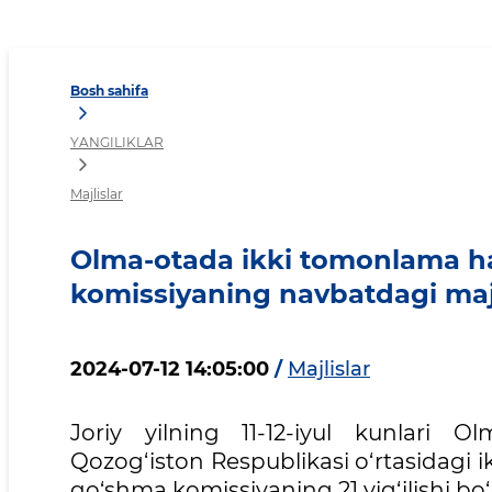
Olma-otada ikki tomonlam
Bosh sahifa
YANGILIKLAR
Majlislar
Olma-otada ikki tomonlama h
komissiyaning navbatdagi majli
2024-07-12 14:05:00
/
Majlislar
Joriy yilning 11-12-iyul kunlari 
Qozog‘iston Respublikasi o‘rtasidagi
qo‘shma komissiyaning 21 yig‘ilishi bo‘l