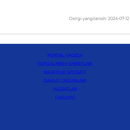
Oxirgi yangilanish: 2024-07-12 
PORTAL HAQIDA
FOYDALANISH SHARTLARI
MAXFIYLIK SIYOSATI
DAVLAT ORGANLARI
HUJJATLAR
FAOLIYAT