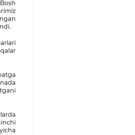
 Bosh
arimiz
angan
ndi.
rlari
qalar
batga
yanada
tgani
larda
inchi
yicha