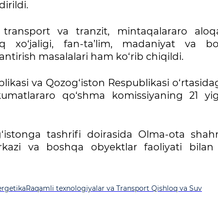
irildi.
transport va tranzit, mintaqalararo aloqa
q xo‘jaligi, fan-ta’lim, madaniyat va b
antirish masalalari ham ko‘rib chiqildi.
likasi va Qozog‘iston Respublikasi o‘rtasidag
matlararo qo‘shma komissiyaning 21 yig‘i
‘istonga tashrifi doirasida Olma-ota shahr
rkazi va boshqa obyektlar faoliyati bila
rgetika
Raqamli texnologiyalar va Transport
Qishloq va Suv