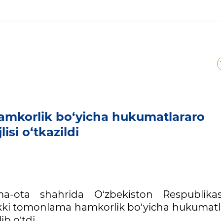
a hamkorlik bo‘yicha hukum
amkorlik bo‘yicha hukumatlararo
si o‘tkazildi
Olma-ota shahrida O‘zbekiston Respublika
 ikki tomonlama hamkorlik bo‘yicha hukumatl
ib o‘tdi.