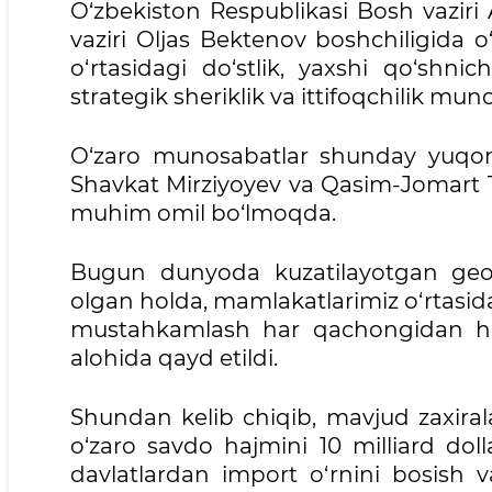
O‘zbekiston Respublikasi Bosh vaziri
vaziri Oljas Bektenov boshchiligida o
o‘rtasidagi do‘stlik, yaxshi qo‘shni
strategik sheriklik va ittifoqchilik mun
O‘zaro munosabatlar shunday yuqori d
Shavkat Mirziyoyev va Qasim-Jomart T
muhim omil bo‘lmoqda.
Bugun dunyoda kuzatilayotgan geos
olgan holda, mamlakatlarimiz o‘rtasid
mustahkamlash har qachongidan h
alohida qayd etildi.
Shundan kelib chiqib, mavjud zaxiral
o‘zaro savdo hajmini 10 milliard dol
davlatlardan import o‘rnini bosish v