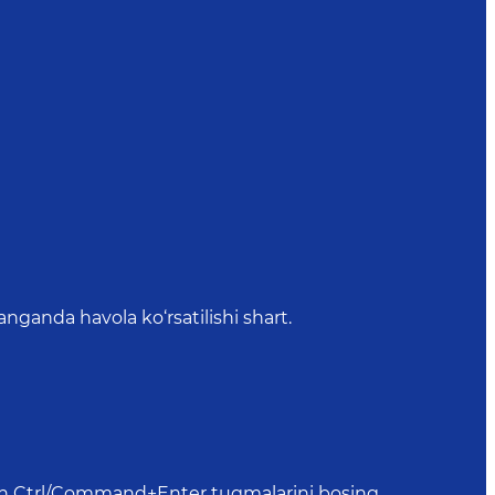
anda havola ko‘rsatilishi shart.
uchun Ctrl/Command+Enter tugmalarini bosing