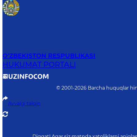
O‘ZBEKISTON RESPUBLIKASI
HUKUMAT PORTALI
© 2001-
2026
Barcha huquqlar him
Avvalgi talqin
Diqqat! Agar siz matnda xatoliklarni aniql