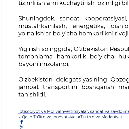
tizimli ishlarni kuchaytirish lozimligi bild
Shuningdek, sanoat kooperatsiyasi, 
mustahkamlash, energetika, qishlo
yo‘nalishlar bo‘yicha hamkorlikni rivojl
Yig‘ilish so‘nggida, O‘zbekiston Respub
tomonlama hamkorlik bo‘yicha huku
bayoni imzolandi.
O‘zbekiston delegatsiyasining Qozog
jamoat transportini boshqarish ma
tanishildi.
Iqtisodiyot va Moliya
Investitsiyalar, sanoat va savdo
Ene
xo‘jaligi
Ta’lim va Innovatsiyalar
Turizm va Madaniyat