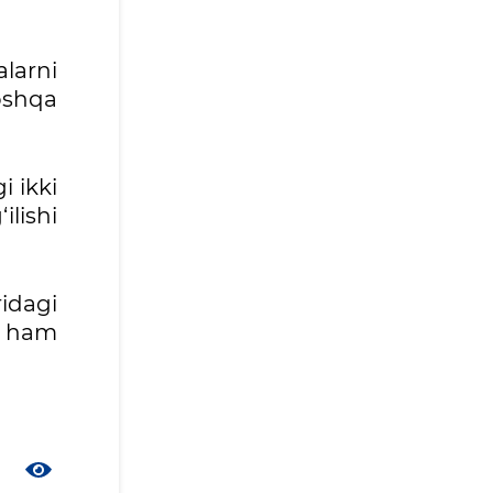
larni
oshqa
i ikki
lishi
idagi
n ham