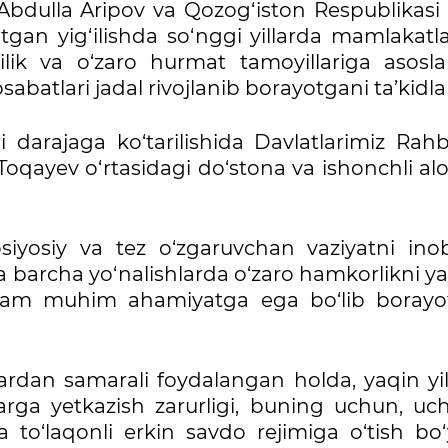
 Abdulla Aripov va Qozog‘iston Respublikasi
‘tgan yig‘ilishda so‘nggi yillarda mamlakatl
chilik va o‘zaro hurmat tamoyillariga asosl
osabatlari jadal rivojlanib borayotgani ta’kidla
arajaga ko‘tarilishida Davlatlarimiz Rahba
oqayev o‘rtasidagi do‘stona va ishonchli alo
iyosiy va tez o‘zgaruvchan vaziyatni ino
a barcha yo‘nalishlarda o‘zaro hamkorlikni 
am muhim ahamiyatga ega bo‘lib borayo
ardan samarali foydalangan holda, yaqin yil
larga yetkazish zarurligi, buning uchun, uch
a to‘laqonli erkin savdo rejimiga o‘tish bo‘