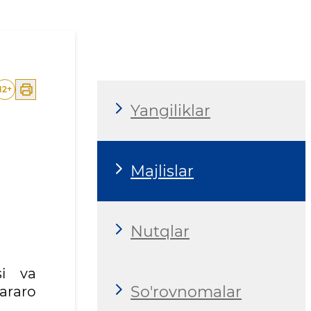
atlararo komissiyaning na
12
+
Yangiliklar
Majlislar
Nutqlar
si va
So'rovnomalar
araro