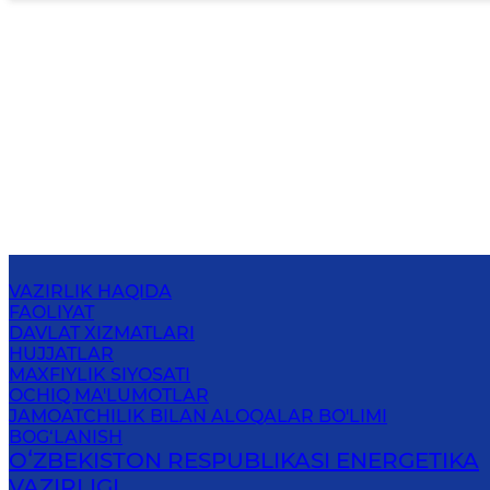
VAZIRLIK HAQIDA
FAOLIYAT
DAVLAT XIZMATLARI
HUJJATLAR
MAXFIYLIK SIYOSATI
OCHIQ MA'LUMOTLAR
JAMOATCHILIK BILAN ALOQALAR BO'LIMI
BOG‘LANISH
OʻZBEKISTON RESPUBLIKASI ENERGETIKA
VAZIRLIGI