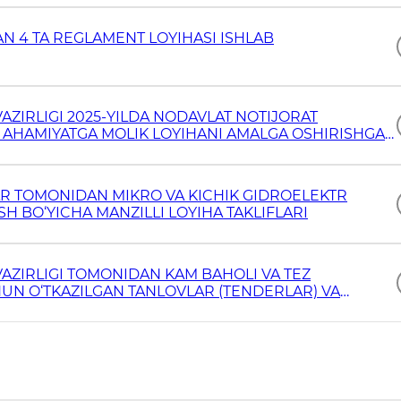
N 4 TA REGLAMENT LOYIHASI ISHLAB
AZIRLIGI 2025-YILDA NODAVLAT NOTIJORAT
Y AHAMIYATGA MOLIK LOYIHANI AMALGA OSHIRISHGA
TISH UCHUN TANLOV E’LON QILADI
AR TOMONIDAN MIKRO VA KICHIK GIDROELEKTR
SH BO‘YICHA MANZILLI LOYIHA TAKLIFLARI
VAZIRLIGI TOMONIDAN KAM BAHOLI VA TEZ
UN O‘TKAZILGAN TANLOVLAR (TENDERLAR) VA
‘G‘RISIDA MA’LUMOTLAR