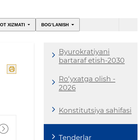
OT XIZMATI
BOG‘LANISH
Byurokratiyani
bartaraf etish-2030
Ro‘yxatga olish -
2026
Konstitutsiya sahifasi
Tenderlar