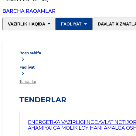
BARCHA RAQAMLAR
VAZIRLIK HAQIDA
FAOLIYAT
DAVLAT XIZMATL
Bosh sahifa
Faoliyat
Tenderlar
TENDERLAR
ENERGETIKA VAZIRLIGI NODAVLAT NOTIJOR
AHAMIYATGA MOLIK LOYIHANI AMALGA OSH
ETISH UCHUN TANLOV E’LON QILADI