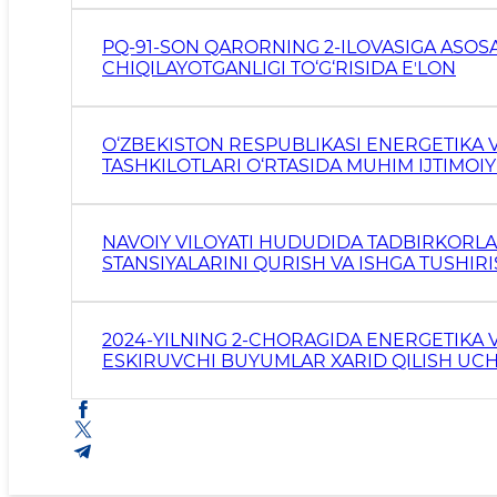
PQ-91-SON QARORNING 2-ILOVASIGA ASOSA
CHIQILAYOTGANLIGI TO‘G‘RISIDA EʼLON
O‘ZBEKISTON RESPUBLIKASI ENERGETIKA V
TASHKILOTLARI O‘RTASIDA MUHIM IJTIMOI
DAVLAT IJTIMOIY BUYURTMASINI TAQDIM E
NAVOIY VILOYATI HUDUDIDA TADBIRKORL
STANSIYALARINI QURISH VA ISHGA TUSHIRI
2024-YILNING 2-CHORAGIDA ENERGETIKA 
ESKIRUVCHI BUYUMLAR XARID QILISH UCH
AMALGA OSHIRILGAN DAVLAT XARIDLARI TO