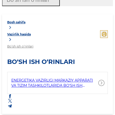
Bosh sahifa
Vazirlik haqida
Bo‘sh ish o‘rinlari
BO‘SH ISH O‘RINLARI
ENERGETIKA VAZIRLIGI MARKAZIY APPARATI
VA TIZIM TASHKILOTLARIDA BO‘SH ISH
O‘RINLARI, ISHGA QABUL QILISH SHARTLARI,
NOMZODLARGA QO‘YILADIGAN TALABLAR
HAMDA TAQDIM QILINISHI LOZIM BO‘LGAN
HUJJATLAR TO‘G‘RISIDA MA’LUMOT