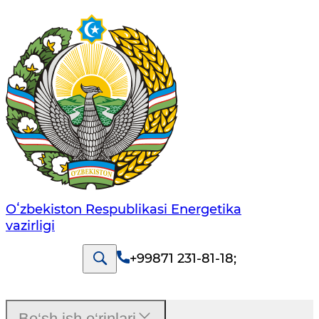
Oʻzbekiston Respublikasi Energetika
vazirligi
+99871 231-81-18
;
Bo‘sh ish o‘rinlari