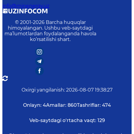
info@minenergy.uz
© 2001-
2026
Barcha huquqlar
himoyalangan. Ushbu veb-saytdagi
ma’lumotlardan foydalanganda havola
ko‘rsatilishi shart.
Oxirgi yangilanish
:
2026-08-07 19:38:27
Onlayn:
4
Amallar:
860
Tashriflar:
474
Veb-saytdagi o‘rtacha vaqt:
129