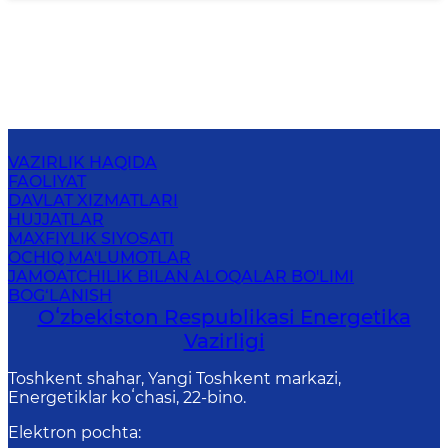
VAZIRLIK HAQIDA
FAOLIYAT
DAVLAT XIZMATLARI
HUJJATLAR
MAXFIYLIK SIYOSATI
OCHIQ MA'LUMOTLAR
JAMOATCHILIK BILAN ALOQALAR BO'LIMI
BOG‘LANISH
Oʻzbekiston Respublikasi Energetika
Vazirligi
Toshkent shahar, Yangi Toshkent markazi,
Energetiklar koʻchasi, 22-bino.
Elektron pochta
: