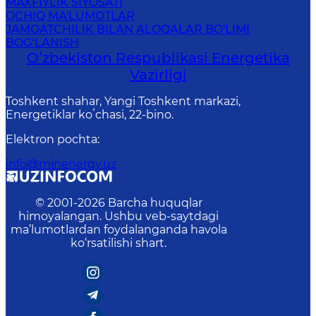
MAXFIYLIK SIYOSATI
OCHIQ MA'LUMOTLAR
JAMOATCHILIK BILAN ALOQALAR BO'LIMI
BOG‘LANISH
Oʻzbekiston Respublikasi Energetika
Vazirligi
Toshkent shahar, Yangi Toshkent markazi,
Energetiklar koʻchasi, 22-bino.
Elektron pochta
:
info@minenergy.uz
© 2001-
2026
Barcha huquqlar
himoyalangan. Ushbu veb-saytdagi
ma’lumotlardan foydalanganda havola
ko‘rsatilishi shart.