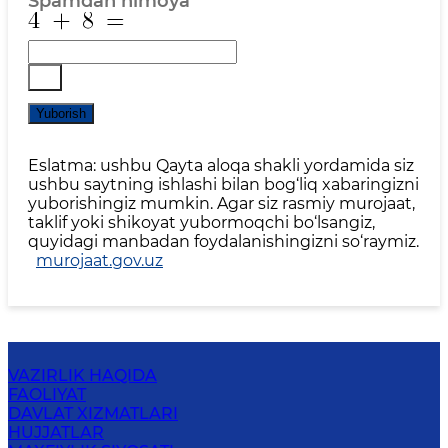
Spamdan himoya
*
Yuborish
Eslatma: ushbu Qayta aloqa shakli yordamida siz
ushbu saytning ishlashi bilan bog‘liq xabaringizni
yuborishingiz mumkin. Agar siz rasmiy murojaat,
taklif yoki shikoyat yubormoqchi bo‘lsangiz,
quyidagi manbadan foydalanishingizni so‘raymiz.
murojaat.gov.uz
VAZIRLIK HAQIDA
FAOLIYAT
DAVLAT XIZMATLARI
HUJJATLAR