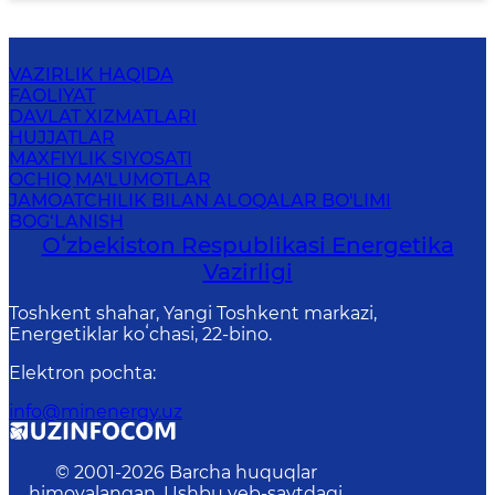
VAZIRLIK HAQIDA
FAOLIYAT
DAVLAT XIZMATLARI
HUJJATLAR
MAXFIYLIK SIYOSATI
OCHIQ MA'LUMOTLAR
JAMOATCHILIK BILAN ALOQALAR BO'LIMI
BOG‘LANISH
Oʻzbekiston Respublikasi Energetika
Vazirligi
Toshkent shahar, Yangi Toshkent markazi,
Energetiklar koʻchasi, 22-bino.
Elektron pochta
:
info@minenergy.uz
© 2001-
2026
Barcha huquqlar
himoyalangan. Ushbu veb-saytdagi