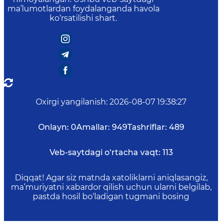
ma’lumotlardan foydalanganda havola
ko‘rsatilishi shart.
Oxirgi yangilanish
:
2026-08-07 19:38:27
Onlayn:
0
Amallar:
949
Tashriflar:
489
Veb-saytdagi o‘rtacha vaqt:
113
Diqqat! Agar siz matnda xatoliklarni aniqlasangiz,
ma’muriyatni xabardor qilish uchun ularni belgilab,
pastda hosil bo‘ladigan tugmani bosing