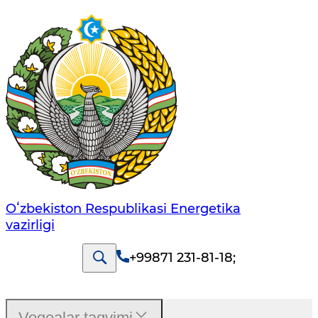
Oʻzbekiston Respublikasi Energetika
vazirligi
+99871 231-81-18
;
Voqealar taqvimi