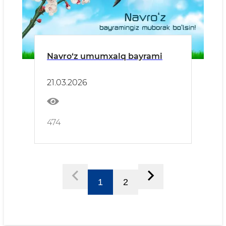
Navro‘z umumxalq bayrami
21.03.2026
474
1
2