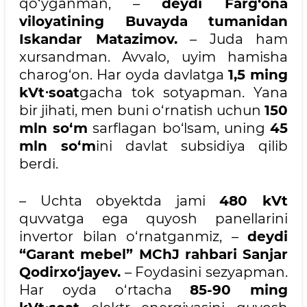
qo‘yganman, –
deydi Farg‘ona
viloyatining Buvayda tumanidan
Iskandar Matazimov.
– Juda ham
xursandman. Avvalo, uyim hamisha
charog‘on. Har oyda davlatga
1,5 ming
kVt⋅soat
gacha tok sotyapman. Yana
bir jihati, men buni o‘rnatish uchun
150
mln so‘m
sarflagan bo‘lsam, uning
45
mln so‘m
ini davlat subsidiya qilib
berdi.
– Uchta obyektda jami
480 kVt
quvvatga ega quyosh panellarini
invertor bilan o‘rnatganmiz, –
deydi
“Garant mebel” MChJ rahbari Sanjar
Qodirxo‘jayev.
– Foydasini sezyapman.
Har oyda o‘rtacha
85-90 ming