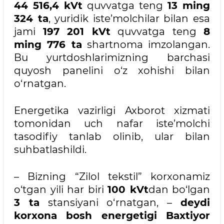
44 516,4 kVt
quvvatga teng
13 ming
324 ta
, yuridik iste’molchilar bilan esa
jami
197 201 kVt
quvvatga teng
8
ming 776 ta
shartnoma imzolangan.
Bu yurtdoshlarimizning barchasi
quyosh panelini o‘z xohishi bilan
o‘rnatgan.
Energetika vazirligi Axborot xizmati
tomonidan uch nafar iste’molchi
tasodifiy tanlab olinib, ular bilan
suhbatlashildi.
– Bizning “Zilol tekstil” korxonamiz
o‘tgan yili har biri
100 kVt
dan bo‘lgan
3 ta
stansiyani o‘rnatgan, –
deydi
korxona bosh energetigi Baxtiyor