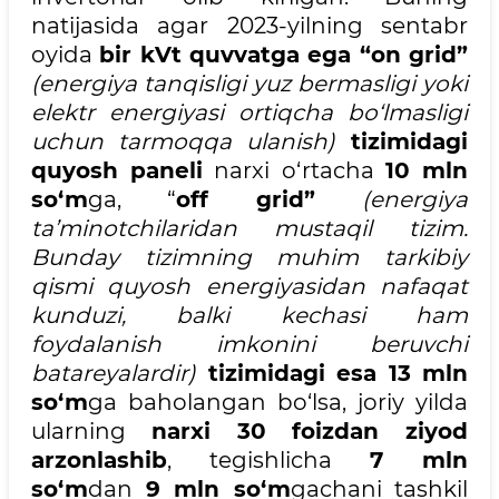
natijasida agar 2023-yilning sentabr
oyida
bir kVt quvvatga ega “on grid”
(energiya tanqisligi yuz bermasligi yoki
elektr energiyasi ortiqcha bo‘lmasligi
uchun tarmoqqa ulanish)
tizimidagi
quyosh paneli
narxi o‘rtacha
10 mln
so‘m
ga, “
off grid”
(energiya
ta’minotchilaridan mustaqil tizim.
Bunday tizimning muhim tarkibiy
qismi quyosh energiyasidan nafaqat
kunduzi, balki kechasi ham
foydalanish imkonini beruvchi
batareyalardir)
tizimidagi esa 13 mln
so‘m
ga baholangan bo‘lsa, joriy yilda
ularning
narxi 30 foizdan ziyod
arzonlashib
, tegishlicha
7 mln
so‘m
dan
9 mln so‘m
gachani tashkil