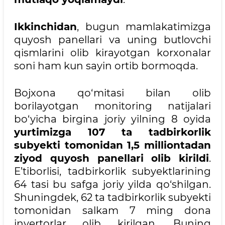
Ikkinchidan
, bugun mamlakatimizga
quyosh panellari va uning butlovchi
qismlarini olib kirayotgan korxonalar
soni ham kun sayin ortib bormoqda.
Bojxona qo‘mitasi bilan olib
borilayotgan monitoring natijalari
bo‘yicha birgina joriy yilning 8 oyida
yurtimizga 107 ta tadbirkorlik
subyekti tomonidan 1,5 milliontadan
ziyod quyosh panellari olib kirildi
.
E’tiborlisi, tadbirkorlik subyektlarining
64 tasi bu safga joriy yilda qo‘shilgan.
Shuningdek, 62 ta tadbirkorlik subyekti
tomonidan salkam 7 ming dona
invertorlar olib kirilgan. Buning