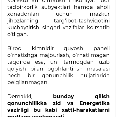
kollektorlari o‘rnatish imkoniyati bor
tadbirkorlik subyektlari hamda aholi
xonadonlari uchun mazkur
jihozlarning targ‘ibot-tashviqotini
kuchaytirish singari vazifalar ko‘rsatib
o‘tilgan.
Biroq kimnidir quyosh paneli
o‘rnatishga majburlash, o‘rnatilmagan
taqdirda esa, uni tarmoqdan uzib
qo‘yish bilan ogohlantirish masalasi
hech bir qonunchilik hujjatlarida
belgilanmagan.
Demakki,
bunday qilish
qonunchilikka zid va Energetika
vazirligi bu kabi xatti-harakatlarni
mutlaqo yoqlamaydi
.