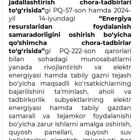
jadallashtirish chora-tadbirlari
to‘g‘risida”
gi PQ-57-son hamda 2024-
yil 14-iyundagi
“Energiya
resurslaridan foydalanish
samaradorligini oshirish bo‘yicha
qo‘shimcha chora-tadbirlar
to‘g‘risida”
gi PQ-222-son qarorlari
bilan sohadagi munosabatlarni
yanada rivojlantirish va elektr
energiyasi hamda tabiiy gazni tejash
bo‘yicha maqsadli ko‘rsatkichlarning
bajarilishini ta’minlash, aholi va
tadbirkorlik subyektlarining elektr
energiyasi hamda tabiiy gazdan
samarali va tejamkor foydalanishi
bo‘yicha zarur ishlarni amalga oshirish,
quyosh panellari, quyosh suv