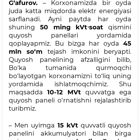
G‘afurov.
– Korxonamizda bir oyda
juda katta miqdorda elektr energiyasi
sarflanadi. Ayni paytda har oyda
shuning
50 ming kVt⋅soat
qismini
quyosh panellari yordamida
qoplayapmiz. Bu bizga har oyda
45
mln so‘m
tejash imkonini beryapti.
Quyosh panelining afzalligini bilib,
Bo‘ka tumanida qurmoqchi
bo‘layotgan korxonamizni to‘liq uning
yordamida ishlatmoqchimiz. Shu
maqsadda
10-12 MVt
quvvatga ega
quyosh paneli o‘rnatishni rejalashtirib
turibmiz.
– Men uyimga
15 kVt
quvvatli quyosh
panelini akkumulyatori bilan birga