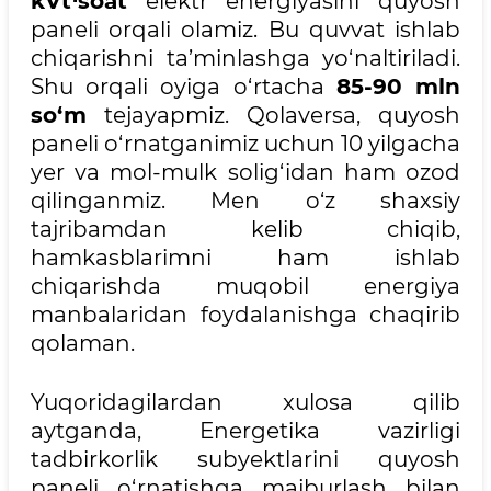
kVt⋅soat
elektr energiyasini quyosh
paneli orqali olamiz. Bu quvvat ishlab
chiqarishni ta’minlashga yo‘naltiriladi.
Shu orqali oyiga o‘rtacha
85-90 mln
so‘m
tejayapmiz. Qolaversa, quyosh
paneli o‘rnatganimiz uchun 10 yilgacha
yer va mol-mulk solig‘idan ham ozod
qilinganmiz. Men o‘z shaxsiy
tajribamdan kelib chiqib,
hamkasblarimni ham ishlab
chiqarishda muqobil energiya
manbalaridan foydalanishga chaqirib
qolaman.
Yuqoridagilardan xulosa qilib
aytganda, Energetika vazirligi
tadbirkorlik subyektlarini quyosh
paneli o‘rnatishga majburlash bilan