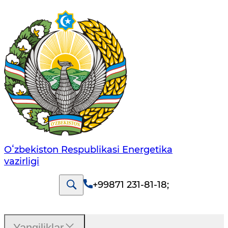
Oʻzbekiston Respublikasi Energetika
vazirligi
+99871 231-81-18
;
Yangiliklar