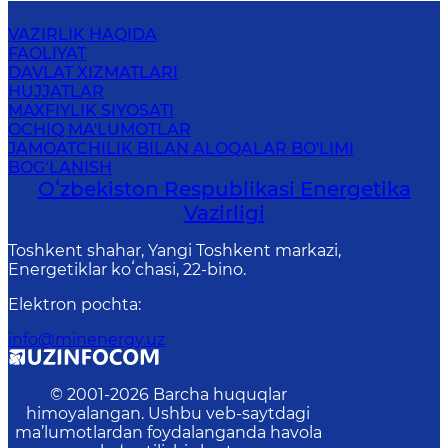
VAZIRLIK HAQIDA
FAOLIYAT
DAVLAT XIZMATLARI
HUJJATLAR
MAXFIYLIK SIYOSATI
OCHIQ MA'LUMOTLAR
JAMOATCHILIK BILAN ALOQALAR BO'LIMI
BOG‘LANISH
Oʻzbekiston Respublikasi Energetika
Vazirligi
Toshkent shahar, Yangi Toshkent markazi,
Energetiklar koʻchasi, 22-bino.
Elektron pochta
:
info@minenergy.uz
© 2001-
2026
Barcha huquqlar
himoyalangan. Ushbu veb-saytdagi
ma’lumotlardan foydalanganda havola