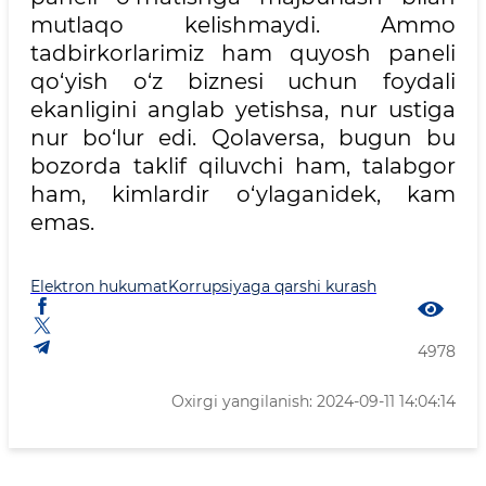
mutlaqo kelishmaydi. Ammo
tadbirkorlarimiz ham quyosh paneli
qo‘yish o‘z biznesi uchun foydali
ekanligini anglab yetishsa, nur ustiga
nur bo‘lur edi. Qolaversa, bugun bu
bozorda taklif qiluvchi ham, talabgor
ham, kimlardir o‘ylaganidek, kam
emas.
Elektron hukumat
Korrupsiyaga qarshi kurash
4978
Oxirgi yangilanish: 2024-09-11 14:04:14