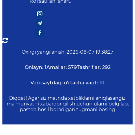
ko‘rsatilishi shart.
Oxirgi yangilanish
:
2026-08-07 19:38:27
Onlayn:
1
Amallar:
579
Tashriflar:
292
Veb-saytdagi o‘rtacha vaqt:
111
Diqqat! Agar siz matnda xatoliklarni aniqlasangiz,
ma’muriyatni xabardor qilish uchun ularni belgilab,
pastda hosil bo‘ladigan tugmani bosing