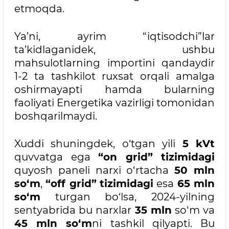
etmoqda.
Ya’ni, ayrim “iqtisodchi”lar
ta’kidlaganidek, ushbu
mahsulotlarning importini qandaydir
1-2 ta tashkilot ruxsat orqali amalga
oshirmayapti hamda bularning
faoliyati Energetika vazirligi tomonidan
boshqarilmaydi.
Xuddi shuningdek, o‘tgan yili
5 kVt
quvvatga ega
“on grid” tizimidagi
quyosh paneli narxi o‘rtacha
50 mln
so‘m
,
“off grid”
tizimidagi
esa
65 mln
so‘m
turgan bo‘lsa, 2024-yilning
sentyabrida bu narxlar
35 mln
so‘m va
45 mln so‘m
ni tashkil qilyapti. Bu