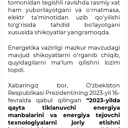
tomonidan tegishli ravishda rasmiy xat
ham yuborilayotgani va o‘rnatmasa,
elektr ta’minotidan uzib qo‘yilishi
to‘g‘risida tahdid bo‘layotgani
xususida shikoyatlar yangramoqda.
Energetika vazirligi mazkur mavzudagi
mavjud shikoyatlarni o‘rganib chiqib,
quyidagilarni ma’lum qilishni lozim
topdi.
Xabaringiz bor, O‘zbekiston
Respublikasi Prezidentining 2023-yil 16-
fevralda qabul qilingan
“2023-yilda
qayta tiklanuvchi energiya
manbalarini va energiya tejovchi
texnologiyalarni joriy etishni