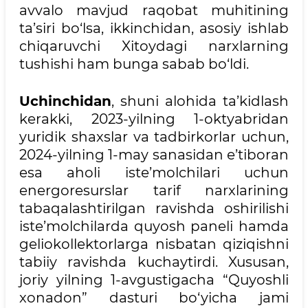
avvalo mavjud raqobat muhitining
ta’siri bo‘lsa, ikkinchidan, asosiy ishlab
chiqaruvchi Xitoydagi narxlarning
tushishi ham bunga sabab bo‘ldi.
Uchinchidan
, shuni alohida ta’kidlash
kerakki, 2023-yilning 1-oktyabridan
yuridik shaxslar va tadbirkorlar uchun,
2024-yilning 1-may sanasidan e’tiboran
esa aholi iste’molchilari uchun
energoresurslar tarif narxlarining
tabaqalashtirilgan ravishda oshirilishi
iste’molchilarda quyosh paneli hamda
geliokollektorlarga nisbatan qiziqishni
tabiiy ravishda kuchaytirdi. Xususan,
joriy yilning 1-avgustigacha “Quyoshli
xonadon” dasturi bo‘yicha jami