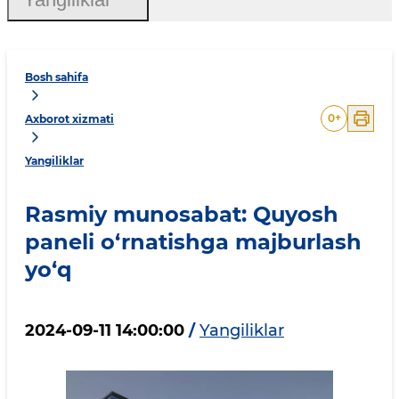
Bosh sahifa
0
+
Axborot xizmati
Yangiliklar
Rasmiy munosabat: Quyosh
paneli o‘rnatishga majburlash
yo‘q
2024-09-11 14:00:00
/
Yangiliklar