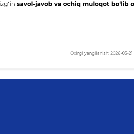
izg‘in
savol-javob va ochiq muloqot bo‘lib o‘
Oxirgi yangilanish: 2026-05-21 