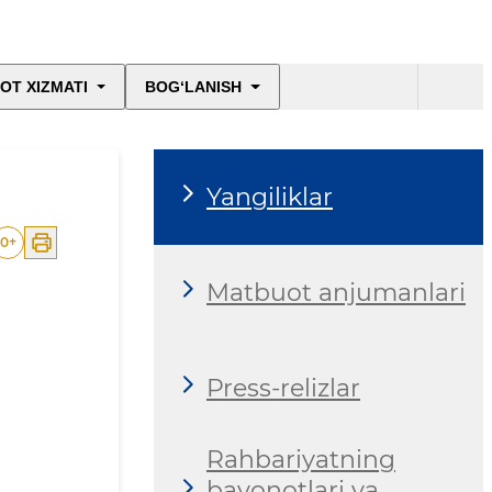
OT XIZMATI
BOG‘LANISH
Yangiliklar
0
+
Matbuot anjumanlari
Press-relizlar
Rahbariyatning
bayonotlari va