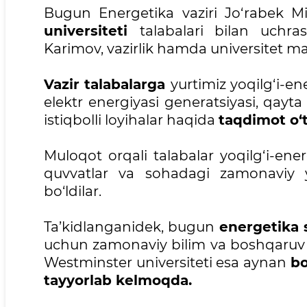
Bugun Energetika vaziri Jo‘rabek
universiteti
talabalari bilan uchra
Karimov, vazirlik hamda universitet mas'
Vazir talabalarga
yurtimiz yoqilg‘i-en
elektr energiyasi generatsiyasi, qay
istiqbolli loyihalar haqida
taqdimot o‘t
Muloqot orqali talabalar yoqilg‘i-ene
quvvatlar va sohadagi zamonaviy 
bo‘ldilar.
Ta’kidlanganidek, bugun
energetika s
uchun zamonaviy bilim va boshqaruv k
Westminster universiteti esa aynan
bo
tayyorlab kelmoqda.