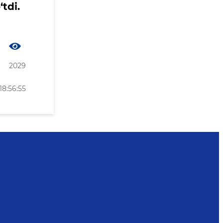
tdi.
2029
18:56:55