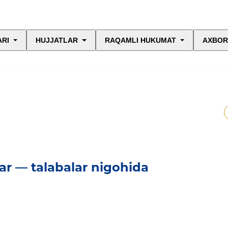
ARI
HUJJATLAR
RAQAMLI HUKUMAT
AXBOR
ar — talabalar nigohida