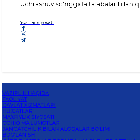
Uchrashuv so‘nggida talabalar bilan q
Yoshlar siyosati
VAZIRLIK HAQIDA
FAOLIYAT
DAVLAT XIZMATLARI
HUJJATLAR
MAXFIYLIK SIYOSATI
OCHIQ MA'LUMOTLAR
JAMOATCHILIK BILAN ALOQALAR BO'LIMI
BOG‘LANISH