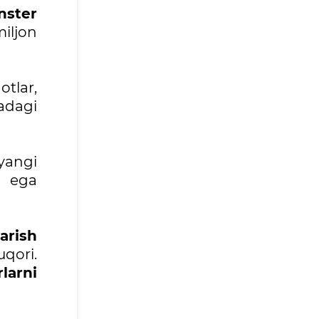
nster
iljon
otlar,
adagi
 yangi
a ega
arish
qori.
larni