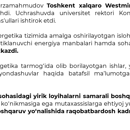
 Mirzamahmudov
Toshkent xalqaro Westmi
shdi. Uchrashuvda universitet rektori Kom
ullari ishtirok etdi.
ergetika tizimida amalga oshirilayotgan isloh
ta tiklanuvchi energiya manbalari hamda soh
kazdi.
rgetika tarmog‘ida olib borilayotgan ishlar,
yondashuvlar haqida batafsil ma’lumotg
ohasidagi yirik loyihalarni samarali boshq
o‘nikmasiga ega mutaxassislarga ehtiyoj yu
shqaruv yo‘nalishida raqobatbardosh kadr