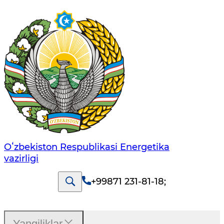
Oʻzbekiston Respublikasi Energetika
vazirligi
+99871 231-81-18
;
Yangiliklar