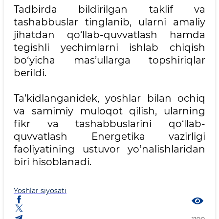
Tadbirda bildirilgan taklif va
tashabbuslar tinglanib, ularni amaliy
jihatdan qo‘llab-quvvatlash hamda
tegishli yechimlarni ishlab chiqish
bo‘yicha mas’ullarga topshiriqlar
berildi.
Ta’kidlanganidek, yoshlar bilan ochiq
va samimiy muloqot qilish, ularning
fikr va tashabbuslarini qo‘llab-
quvvatlash Energetika vazirligi
faoliyatining ustuvor yo‘nalishlaridan
biri hisoblanadi.
Yoshlar siyosati