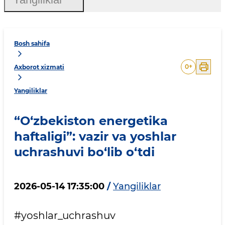
Bosh sahifa
0
+
Axborot xizmati
Yangiliklar
“O‘zbekiston energetika
haftaligi”: vazir va yoshlar
uchrashuvi bo‘lib o‘tdi
2026-05-14 17:35:00
/
Yangiliklar
#yoshlar_uchrashuv