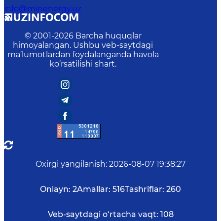
info@minenergy.uz
© 2001-
2026
Barcha huquqlar
himoyalangan. Ushbu veb-saytdagi
ma’lumotlardan foydalanganda havola
ko‘rsatilishi shart.
Oxirgi yangilanish
:
2026-08-07 19:38:27
Onlayn:
2
Amallar:
516
Tashriflar:
260
Veb-saytdagi o‘rtacha vaqt:
108