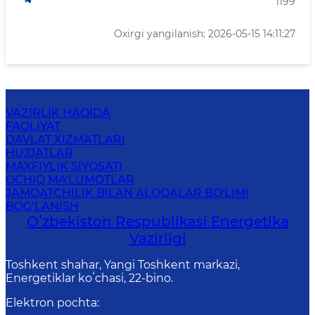
1199
Oxirgi yangilanish: 2026-05-15 14:11:27
VAZIRLIK HAQIDA
FAOLIYAT
DAVLAT XIZMATLARI
HUJJATLAR
MAXFIYLIK SIYOSATI
OCHIQ MA'LUMOTLAR
JAMOATCHILIK BILAN ALOQALAR BO'LIMI
BOG‘LANISH
Oʻzbekiston Respublikasi Energetika
Vazirligi
Toshkent shahar, Yangi Toshkent markazi,
Energetiklar koʻchasi, 22-bino.
Elektron pochta
: