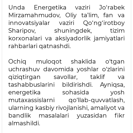
Unda Energetika vaziri Jo‘rabek
Mirzamahmudov, Oliy ta’lim, fan va
innovatsiyalar vaziri Qo‘ng‘irotboy
Sharipov, shuningdek, tizim
korxonalari va aksiyadorlik jamiyatlari
rahbarlari qatnashdi.
Ochiq muloqot shaklida o‘tgan
uchrashuv davomida yoshlar o‘zlarini
qiziqtirgan savollar, taklif va
tashabbuslarini bildirishdi. Ayniqsa,
energetika sohasida yosh
mutaxassislarni qo‘llab-quvvatlash,
ularning kasbiy rivojlanishi, amaliyot va
bandlik masalalari yuzasidan fikr
almashildi.