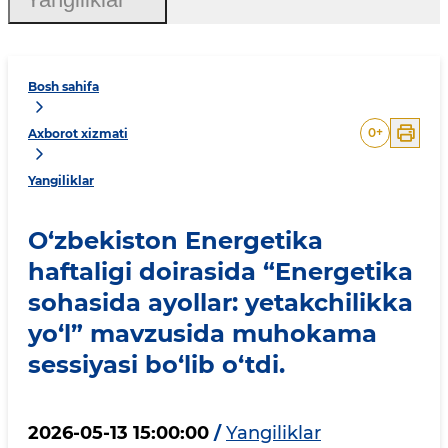
Bosh sahifa
0
+
Axborot xizmati
Yangiliklar
O‘zbekiston Energetika
haftaligi doirasida “Energetika
sohasida ayollar: yetakchilikka
yo‘l” mavzusida muhokama
sessiyasi bo‘lib o‘tdi.
2026-05-13 15:00:00
/
Yangiliklar