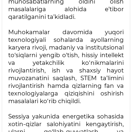
munosabatlarning oldini olish
masalalariga alohida e’tibor
qaratilganini ta’kidladi.
Muhokamalar davomida yuqori
texnologiyali sohalarda ayollarning
karyera rivoji, madaniy va institutsional
to‘siqlarni yengib o‘tish, hissiy intellekt
va yetakchilik ko‘nikmalarini
rivojlantirish, ish va shaxsiy hayot
muvozanatini saqlash, STEM ta’limini
rivojlantirish hamda qizlarning fan va
texnologiyalarga qiziqishini oshirish
masalalari ko‘rib chiqildi.
Sessiya yakunida energetika sohasida
xotin-qizlar salohiyatini kengaytirish,
ularni qo‘llab-quvvatlash va