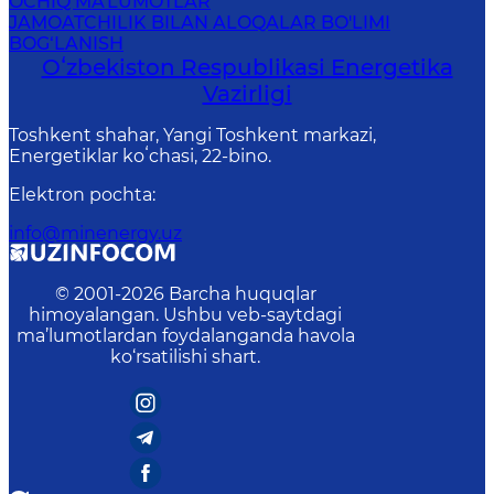
OCHIQ MA'LUMOTLAR
JAMOATCHILIK BILAN ALOQALAR BO'LIMI
BOG‘LANISH
Oʻzbekiston Respublikasi Energetika
Vazirligi
Toshkent shahar, Yangi Toshkent markazi,
Energetiklar koʻchasi, 22-bino.
Elektron pochta
:
info@minenergy.uz
© 2001-
2026
Barcha huquqlar
himoyalangan. Ushbu veb-saytdagi
ma’lumotlardan foydalanganda havola
ko‘rsatilishi shart.