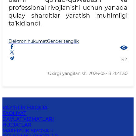
professional rivojlanishi uchun yanada
qulay sharoitlar yaratish muhimligi
ta’kidlandi.
Elektron hukumat
Gender tenglik
142
Oxirgi yangilanish: 2026-05-13 21:41:30
VAZIRLIK HAQIDA
FAOLIYAT
DAVLAT XIZMATLARI
HUJJATLAR
MAXFIYLIK SIYOSATI