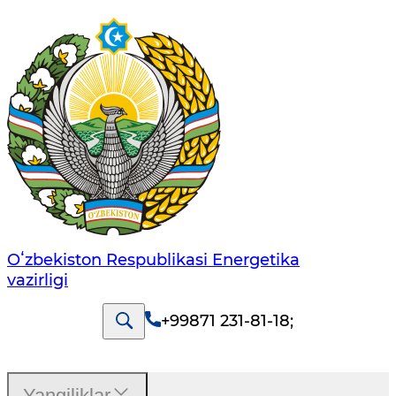
Oʻzbekiston Respublikasi Energetika
vazirligi
+99871 231-81-18
;
Yangiliklar